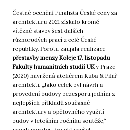
Čestné ocenění Finalista České ceny za
architekturu 2021 získalo kromě
vítězné stavby šest dalších
různorodých prací z celé České
republiky. Porotu zaujala realizace
přestavby menzy Koleje 17. listopadu
Fakulty humanitních studií UK
v Praze
(2020) navržená ateliérem Kuba & Pilař
architekti. „Jako celek byl návrh a
provedení budovy bezesporu jedním z
nejlepších příkladů současné
architektury a opětovného využití
budov v letošním ročníku soutěže,“
uznali porotci. Projekt vzešel