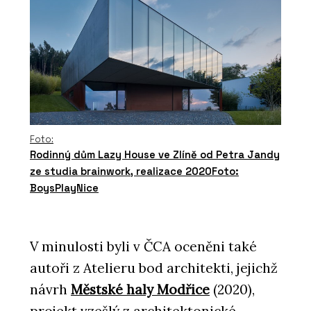
Foto:
Rodinný dům Lazy House ve Zlíně od Petra Jandy
ze studia brainwork, realizace 2020Foto:
BoysPlayNice
V minulosti byli v ČCA oceněni také
autoři z Atelieru bod architekti, jejichž
návrh
Městské haly Modřice
(2020),
projekt vzešlý z architektonické