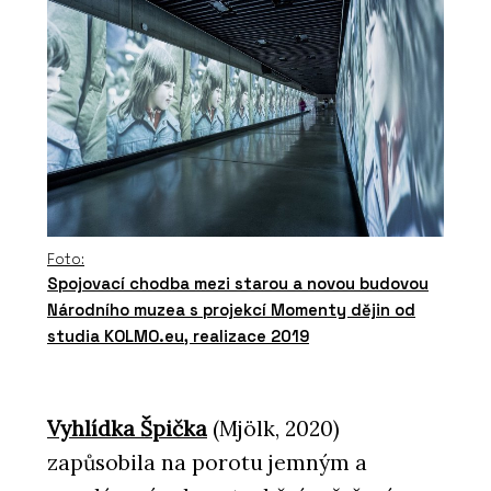
Foto:
Spojovací chodba mezi starou a novou budovou
Národního muzea s projekcí Momenty dějin od
studia KOLMO.eu, realizace 2019
Vyhlídka Špička
(Mjölk, 2020)
zapůsobila na porotu jemným a