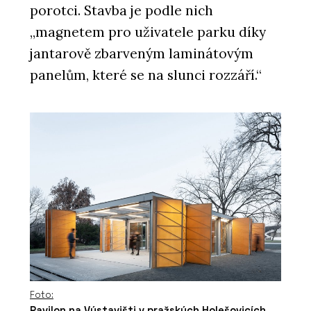
porotci. Stavba je podle nich
„magnetem pro uživatele parku díky
jantarově zbarveným laminátovým
panelům, které se na slunci rozzáří.“
Foto:
Pavilon na Výstavišti v pražských Holešovicích