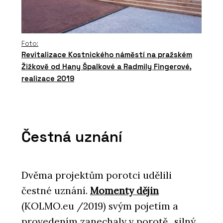
Foto:
Revitalizace Kostnického náměstí na pražském
Žižkově od Hany Špalkové a Radmily Fingerové,
realizace 2019
Čestná uznání
Dvěma projektům porotci udělili
čestné uznání.
Momenty dějin
(KOLMO.eu /2019) svým pojetím a
provedením zanechaly v porotě „silný