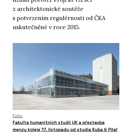
z architektonické soutěže
s potvrzením regulérnosti od ČKA
uskutečněné v roce 2015.
Foto:
Fakulta humanitních studií UK a přestavba
menzy koleje 17. listopadu od studia Kuba & Pilař