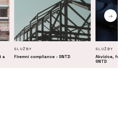
SLUŽBY
SLUŽBY
t a
Firemní compliance - SNTD
Akvizice, fúze a r
SNTD