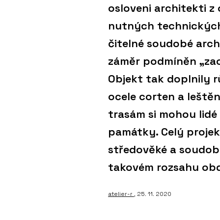
osloveni architekti z
nutných technických 
čitelné soudobé arch
záměr podmíněn „zac
Objekt tak doplnily 
ocele corten a lešt
trasám si mohou lidé
památky. Celý projek
středověké a soudobé
takovém rozsahu ob
atelier-r
, 25. 11. 2020