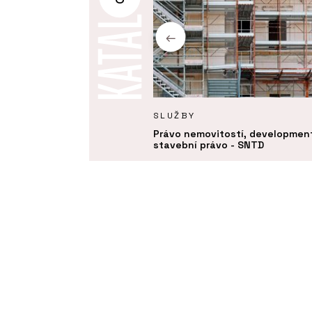
Y
SLUŽBY
 o dílo se stavební firmou.
Právo nemovitostí, developmen
je definovat, co chcete
stavební právo - SNTD