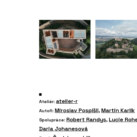
atelier-r
Ateliér:
Miroslav Pospíšil
,
Martin Karlík
Autoři:
Robert Randys
,
Lucie Roh
Spolupráce:
Daria Johanesová