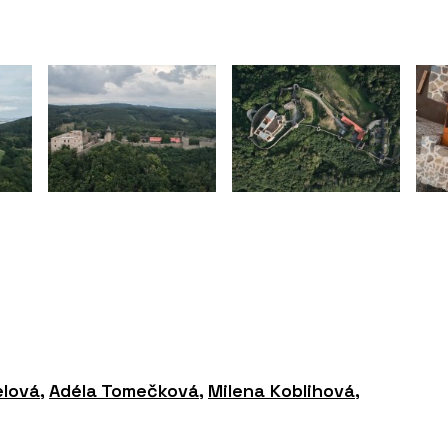
elová
,
Adéla Tomečková
,
Milena Koblihová
,