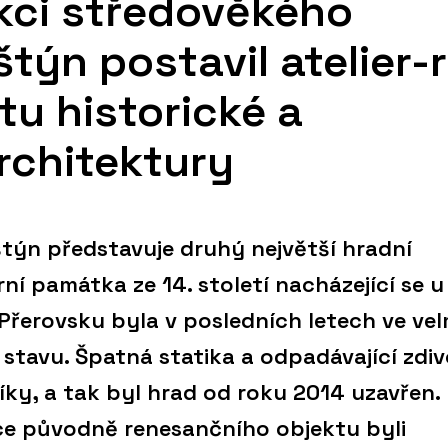
kci středověkého
týn postavil atelier-r
tu historické a
rchitektury
štýn představuje druhý největší hradní
ní památka ze 14. století nacházející se u
řerovsku byla v posledních letech ve vel
tavu. Špatná statika a odpadávající zdiv
ky, a tak byl hrad od roku 2014 uzavřen.
ce původně renesančního objektu byli