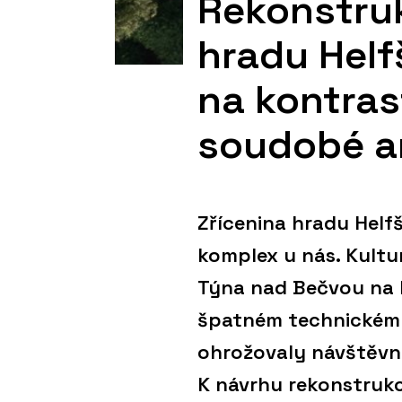
Rekonstru
hradu Helfš
na kontras
soudobé a
Zřícenina hradu Helf
komplex u nás. Kultur
Týna nad Bečvou na P
špatném technickém s
ohrožovaly návštěvní
K návrhu rekonstruk