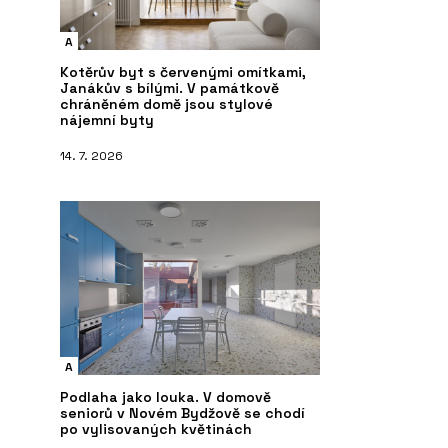
A
Kotěrův byt s červenými omítkami,
Janákův s bílými. V památkově
chráněném domě jsou stylové
nájemní byty
14. 7. 2026
A
Podlaha jako louka. V domově
seniorů v Novém Bydžově se chodí
po vylisovaných květinách