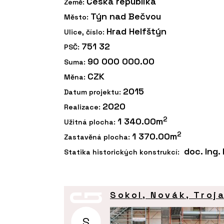
Česká republika
Země:
Týn nad Bečvou
Město:
Hrad Helfštýn
Ulice, číslo:
751 32
PSČ:
90 000 000.00
Suma:
CZK
Měna:
2015
Datum projektu:
2020
Realizace:
2
1 340.00m
Užitná plocha:
2
1 370.00m
Zastavěná plocha:
doc. Ing.
Statika historických konstrukcí:
Sokol, Novák, Troj
S