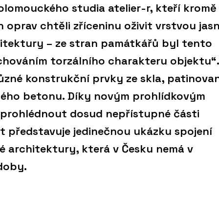
 olomouckého studia atelier-r, kteří kromě
oprav chtěli zříceninu oživit vrstvou jas
itektury – ze stran památkářů byl tento
hováním torzálního charakteru objektu“.
různé konstrukční prvky ze skla, patinova
ěného betonu. Díky novým prohlídkovým
 prohlédnout dosud nepřístupné části
t představuje jedinečnou ukázku spojení
 architektury, která v Česku nemá v
doby.