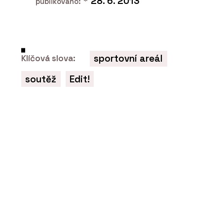
*
28. 6. 2013
publikováno:
sportovní areál
Klíčová slova:
soutěž
Edit!
O FIRMĚ
Chytré základy
SLUŽBY