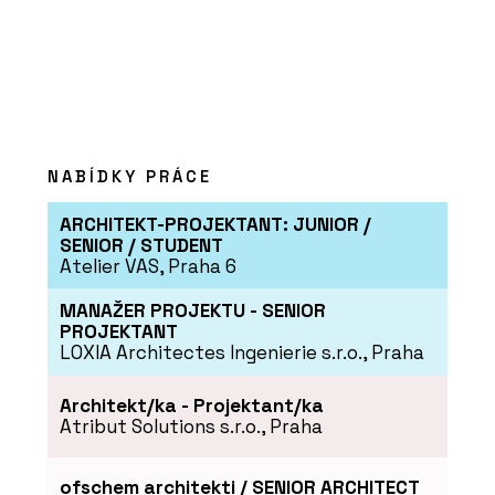
Speciální projekty – mostky,
kontejnery, bateriová úložiště -
Chytré základy
NABÍDKY PRÁCE
ARCHITEKT-PROJEKTANT: JUNIOR /
SENIOR / STUDENT
Atelier VAS, Praha 6
SLUŽBY
MANAŽER PROJEKTU - SENIOR
Veřejné stavby - Chytré základy
PROJEKTANT
LOXIA Architectes Ingenierie s.r.o., Praha
Architekt/ka - Projektant/ka
Atribut Solutions s.r.o., Praha
ofschem architekti / SENIOR ARCHITECT