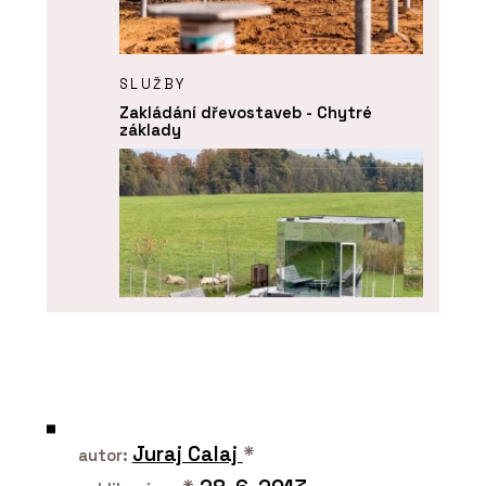
SLUŽBY
Zakládání dřevostaveb - Chytré
základy
SLUŽBY
Pergoly a terasy - Chytré základy
Juraj Calaj
*
autor: