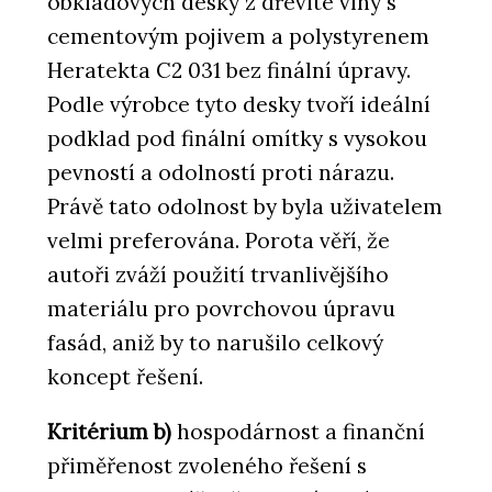
obkladových desky z dřevité vlny s
cementovým pojivem a polystyrenem
Heratekta C2 031 bez finální úpravy.
Podle výrobce tyto desky tvoří ideální
podklad pod finální omítky s vysokou
pevností a odolností proti nárazu.
Právě tato odolnost by byla uživatelem
velmi preferována. Porota věří, že
autoři zváží použití trvanlivějšího
materiálu pro povrchovou úpravu
fasád, aniž by to narušilo celkový
koncept řešení.
Kritérium b)
hospodárnost a finanční
přiměřenost zvoleného řešení s