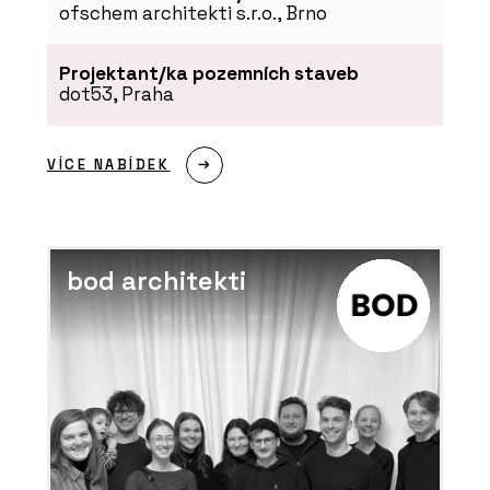
ofschem architekti s.r.o., Brno
Projektant/ka pozemních staveb
SLUŽBY
dot53, Praha
Městský mobiliář - Chytré základy
VÍCE NABÍDEK
bod architekti