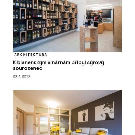
PRODUKTY
Vláknocementová deska Swisspearl
Carat
ARCHITEKTURA
K blanenským vinárnám přibyl sýrový
sourozenec
26. 1. 2016
PRODUKTY
Profilovaná vláknocementová střešní
krytina Swisspearl