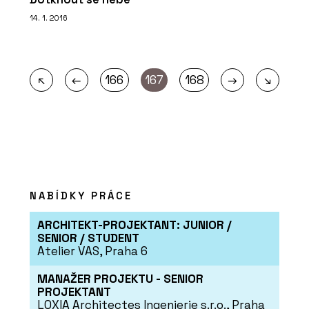
14. 1. 2016
←
→
↖
166
167
168
↘
NABÍDKY PRÁCE
ARCHITEKT-PROJEKTANT: JUNIOR /
SENIOR / STUDENT
Atelier VAS, Praha 6
MANAŽER PROJEKTU - SENIOR
PROJEKTANT
LOXIA Architectes Ingenierie s.r.o., Praha