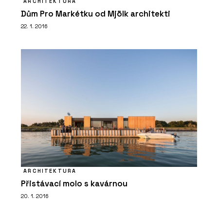
ARCHITEKTURA
Dům Pro Markétku od Mjölk architekti
PRODUKTY
Vláknocementová deska Swisspearl
22. 1. 2016
Patina Structure NXT
ČLÁNKY
Budova Rozhlasu a televize Slovenska
je energeticky efektivní. Stavba z
ARCHITEKTURA
80. let dostala novou fasádu a
Přistávací molo s kavárnou
zateplovací systém
20. 1. 2016