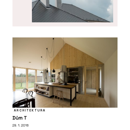
PRODUKTY
Skládaná vláknocementová střešní
krytina Swisspearl
ARCHITEKTURA
Dům T
29. 1. 2016
PRODUKTY