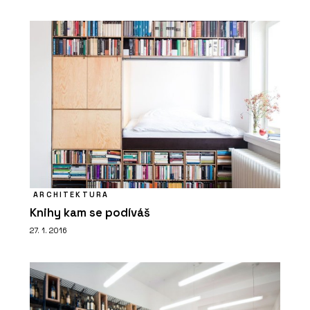
Vláknocementová deska Swisspearl
Patina Original NXT
ČLÁNKY
ARCHITEKTURA
Černá školka v borovém háji. V obci
Knihy kam se podíváš
Vědomice mají trochu jinou mateřskou
školu
27. 1. 2016