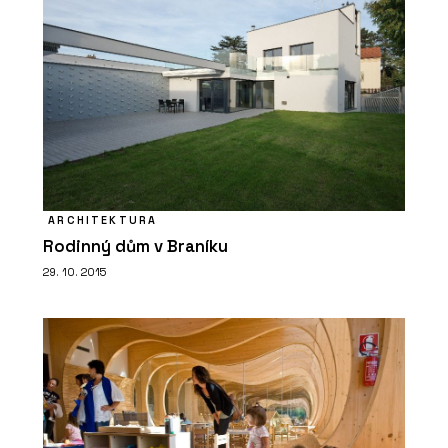
byli i čeští kamnáři
ARCHITEKTURA
PRODUKTY
Rodinný dům v Braníku
Sloupová kamna Favilla - Kolem kamen
29. 10. 2015