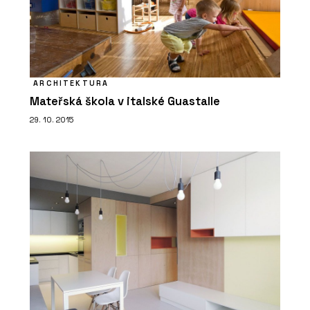
ČLÁNKY
Dominantou rekonstruované bývalé
fořtovny v Sudetech se stala
kachlová kamna
ARCHITEKTURA
Mateřská škola v italské Guastalle
29. 10. 2015
O FIRMĚ
Kolem kamen