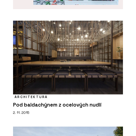
PRODUKTY
Kachle K&K Poker - Kolem kamen
ARCHITEKTURA
Pod baldachýnem z ocelových nudlí
2. 11. 2015
ČLÁNKY
Na největším světovém veletrhu
udržitelného vytápění Progetto Fuoco