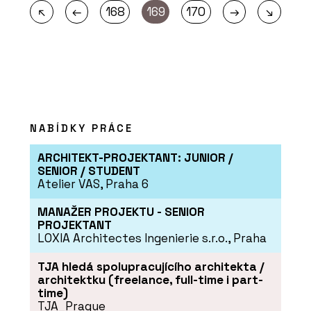
←
→
↖
168
169
170
↘
NABÍDKY PRÁCE
ARCHITEKT-PROJEKTANT: JUNIOR /
SENIOR / STUDENT
Atelier VAS, Praha 6
MANAŽER PROJEKTU - SENIOR
PROJEKTANT
LOXIA Architectes Ingenierie s.r.o., Praha
TJA hledá spolupracujícího architekta /
architektku (freelance, full-time i part-
time)
TJA_Prague