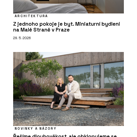
ARCHITEKTURA
Z jednoho pokoje je byt. Miniaturní bydlení
na Malé Straně v Praze
29. 5. 2026
NOVINKY A NÁZORY
Řešíme dlouhověkost, ale obklopujeme se