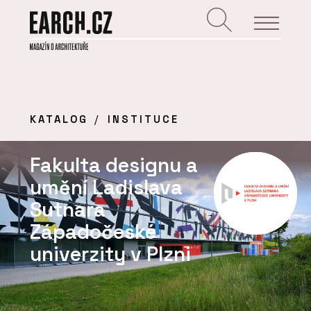
KATALOG
INSTITUCE
Fakulta designu a
umění Ladislava
Sutnara
Západočeské
univerzity v Plzni