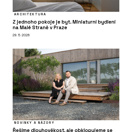
ARCHITEKTURA
Z jednoho pokoje je byt. Miniaturní bydlení
na Malé Straně v Praze
29. 5. 2026
NOVINKY A NÁZORY
Řešíme dlouhověkost, ale obklopujeme se