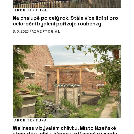
ARCHITEKTURA
Na chalupě po celý rok. Stále více lidí si pro
celoroční bydlení pořizuje roubenky
8. 6. 2026 /
ADVERTORIAL
ARCHITEKTURA
Wellness v bývalém chlívku. Místo lázeňské
atmosféry cihly, vápno a přiznané rozvody