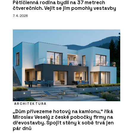
Pětičlenná rodina bydlí na 37 metrech
čtverečních. Vejít se jim pomohly vestavby
7. 4. 2026
ARCHITEKTURA
„Dům přivezeme hotový na kamionu,“ říká
Miroslav Veselý z české pobočky firmy na
dřevostavby. Spojit stěny k sobě trvá jen
pár dnů