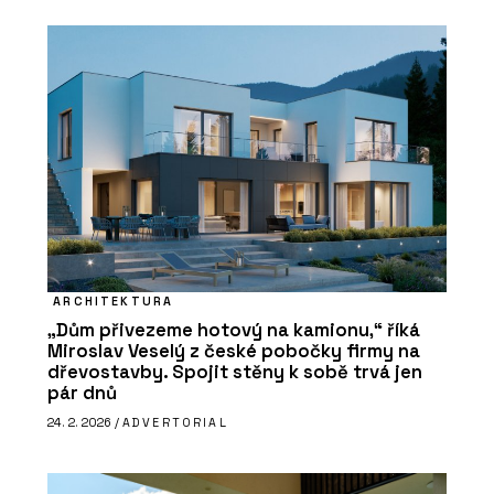
ARCHITEKTURA
„Dům přivezeme hotový na kamionu,“ říká
Miroslav Veselý z české pobočky firmy na
dřevostavby. Spojit stěny k sobě trvá jen
pár dnů
24. 2. 2026 /
ADVERTORIAL