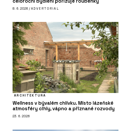
celoroční bydlení pořizuje roubenky
8. 6. 2026 /
ADVERTORIAL
ARCHITEKTURA
Wellness v bývalém chlívku. Místo lázeňské
atmosféry cihly, vápno a přiznané rozvody
23. 6. 2026