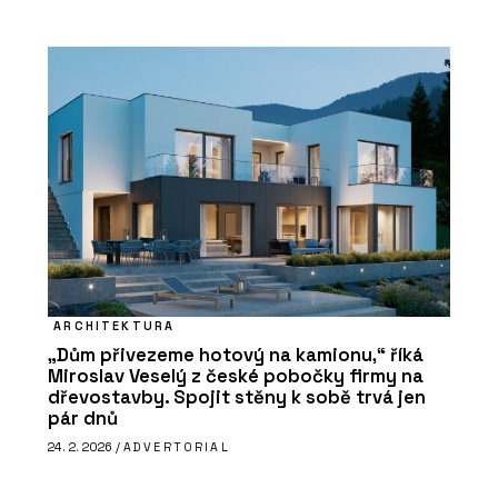
ARCHITEKTURA
„Dům přivezeme hotový na kamionu,“ říká
Miroslav Veselý z české pobočky firmy na
dřevostavby. Spojit stěny k sobě trvá jen
pár dnů
24. 2. 2026 /
ADVERTORIAL