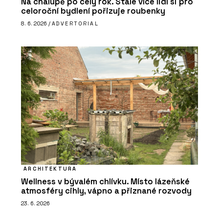
Na chalupě po celý rok. Stále více lidí si pro
celoroční bydlení pořizuje roubenky
8. 6. 2026 /
ADVERTORIAL
ARCHITEKTURA
Wellness v bývalém chlívku. Místo lázeňské
atmosféry cihly, vápno a přiznané rozvody
23. 6. 2026