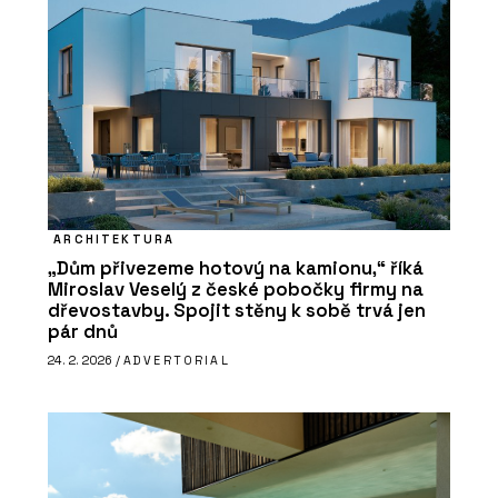
ARCHITEKTURA
„Dům přivezeme hotový na kamionu,“ říká
Miroslav Veselý z české pobočky firmy na
dřevostavby. Spojit stěny k sobě trvá jen
pár dnů
24. 2. 2026 /
ADVERTORIAL