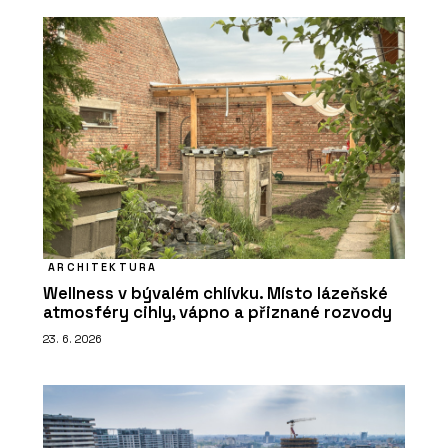
ARCHITEKTURA
Wellness v bývalém chlívku. Místo lázeňské
atmosféry cihly, vápno a přiznané rozvody
23. 6. 2026