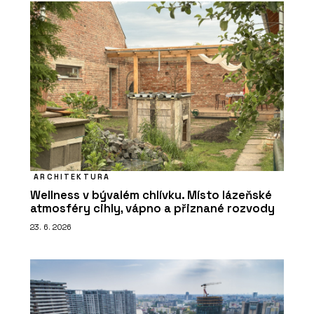
ARCHITEKTURA
Wellness v bývalém chlívku. Místo lázeňské
atmosféry cihly, vápno a přiznané rozvody
23. 6. 2026