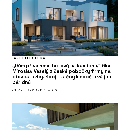
ARCHITEKTURA
„Dům přivezeme hotový na kamionu,“ říká
Miroslav Veselý z české pobočky firmy na
dřevostavby. Spojit stěny k sobě trvá jen
pár dnů
24. 2. 2026 /
ADVERTORIAL