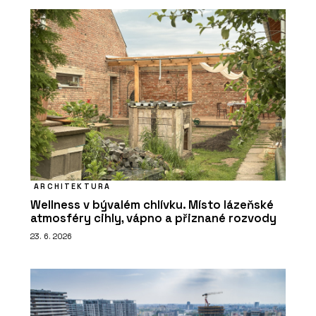
ARCHITEKTURA
Wellness v bývalém chlívku. Místo lázeňské
atmosféry cihly, vápno a přiznané rozvody
23. 6. 2026