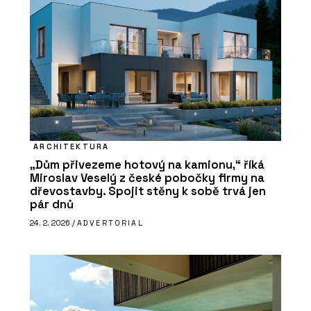
ARCHITEKTURA
„Dům přivezeme hotový na kamionu,“ říká
Miroslav Veselý z české pobočky firmy na
dřevostavby. Spojit stěny k sobě trvá jen
pár dnů
24. 2. 2026 /
ADVERTORIAL