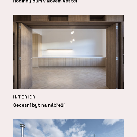
Rodinný dům v Novém Vestci
INTERIÉR
Secesní byt na nábřeží