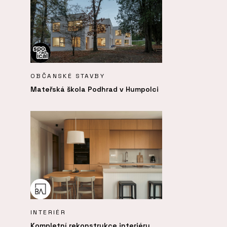
OBČANSKÉ STAVBY
Mateřská škola Podhrad v Humpolci
INTERIÉR
Kompletní rekonstrukce interiéru