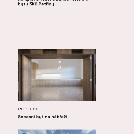
bytu 3KK Petřiny
INTERIÉR
Secesní byt na nábřeží