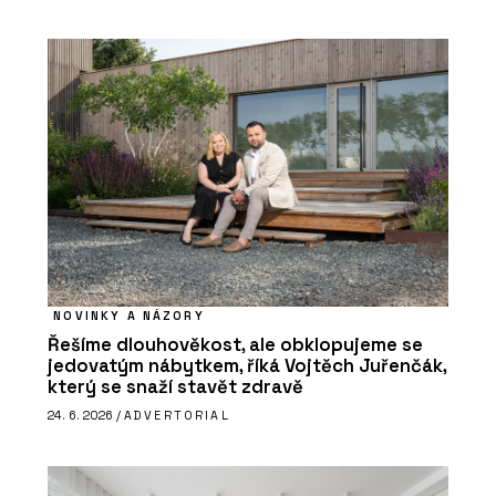
NOVINKY A NÁZORY
Řešíme dlouhověkost, ale obklopujeme se
jedovatým nábytkem, říká Vojtěch Juřenčák,
který se snaží stavět zdravě
24. 6. 2026 /
ADVERTORIAL