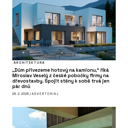
ARCHITEKTURA
„Dům přivezeme hotový na kamionu,“ říká
Miroslav Veselý z české pobočky firmy na
dřevostavby. Spojit stěny k sobě trvá jen
pár dnů
24. 2. 2026 /
ADVERTORIAL