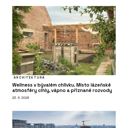
ARCHITEKTURA
Wellness v bývalém chlívku. Místo lázeňské
atmosféry cihly, vápno a přiznané rozvody
23. 6. 2026