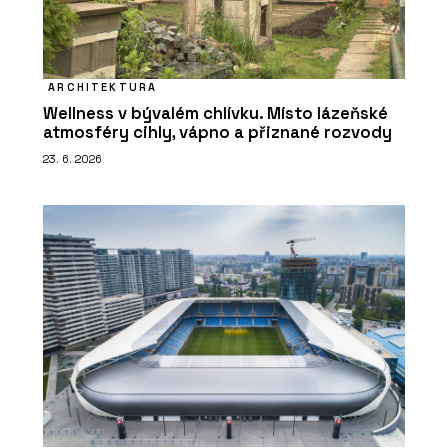
ARCHITEKTURA
Wellness v bývalém chlívku. Místo lázeňské
atmosféry cihly, vápno a přiznané rozvody
23. 6. 2026