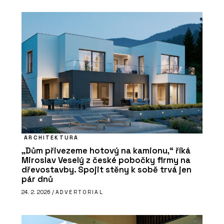
ARCHITEKTURA
„Dům přivezeme hotový na kamionu,“ říká
Miroslav Veselý z české pobočky firmy na
dřevostavby. Spojit stěny k sobě trvá jen
pár dnů
24. 2. 2026 /
ADVERTORIAL