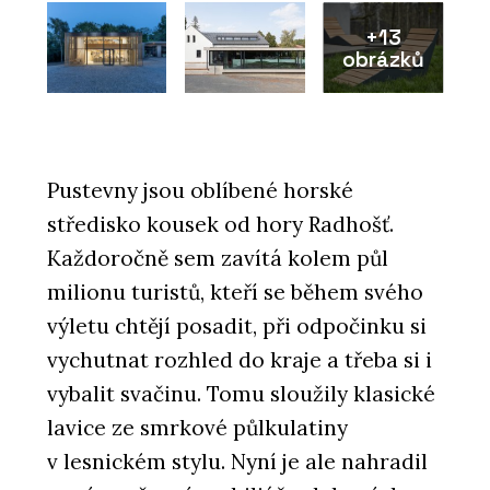
+13
obrázků
Pustevny jsou oblíbené horské
středisko kousek od hory Radhošť.
Každoročně sem zavítá kolem půl
milionu turistů, kteří se během svého
výletu chtějí posadit, při odpočinku si
vychutnat rozhled do kraje a třeba si i
vybalit svačinu. Tomu sloužily klasické
lavice ze smrkové půlkulatiny
v lesnickém stylu. Nyní je ale nahradil