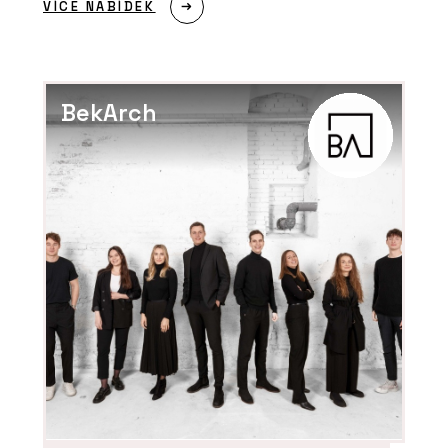
VÍCE NABÍDEK
BekArch
ČLÁNKY
Nové kanceláře v budově ze 60. let
inspirované brutalismem navazují na
to nejlepší z minulosti