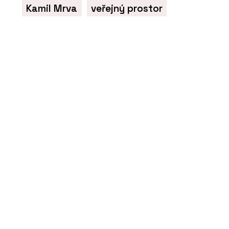
Kamil Mrva
veřejný prostor
ČLÁNKY
„Jen skvělý produkt nestačí, musíte
ho mít taky kde adekvátně
prezentovat,“ říká Jakub Huráb z LD
Seating. Firma z Boskovic má nový
showroom v Karlíně