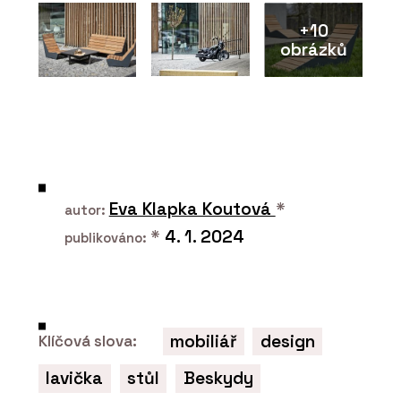
+10
obrázků
PRODUKTY
Konferenční a barová židle Lotus - LD
Seating
Eva Klapka Koutová
*
autor:
*
4. 1. 2024
publikováno:
mobiliář
design
Klíčová slova:
PRODUKTY
lavička
stůl
Beskydy
Křeslo Flexi Lounge - LD Seating