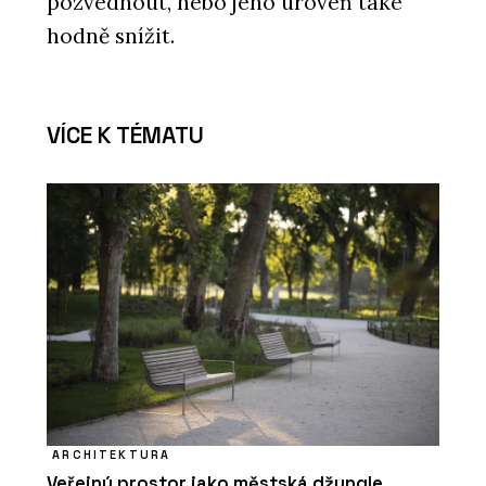
pozvednout, nebo jeho úroveň také
hodně snížit.
VÍCE K TÉMATU
ARCHITEKTURA
Veřejný prostor jako městská džungle.