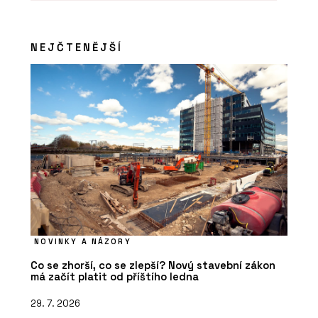
PRODUKTY
Pracovní křeslo Melody Design - LD
NEJČTENĚJŠÍ
Seating
NOVINKY A NÁZORY
Co se zhorší, co se zlepší? Nový stavební zákon
má začít platit od příštího ledna
29. 7. 2026