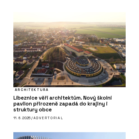
SLUŽBY
Výstava materiálů WISE HABIT -
ARCHITECT@WORK
ARCHITEKTURA
Líbeznice věří architektům. Nový školní
pavilon přirozeně zapadá do krajiny i
SLUŽBY
struktury obce
Akademie - ARCHITECT@WORK
11. 6. 2025 /
ADVERTORIAL