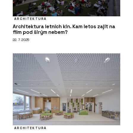
ARCHITEKTURA
Architektura letních kin. Kam letos zajít na
film pod širým nebem?
ČLÁNKY
22. 7. 2025
ARCHITECT@WORK poprvé v Česku: Je
to úplně jiný veletrh architektury a
designu, říká jeho organizátorka
ČLÁNKY
ARCHITECT@WORK se blíží. Veletrh v
ARCHITEKTURA
Praze nabídne inovace, rovné