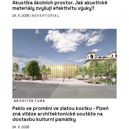
Akustika školních prostor. Jak akustické
podmínky a setkání odborníků
materiály zvyšují efektivitu výuky?
26. 6. 2025 /
ADVERTORIAL
SLUŽBY
Fotografická výstava Project Wall –
ARCHITECT@WORK
ARCHITEKTURA
Peklo se promění ve zlatou kostku - Plzeň
zná vítěze architektonické soutěže na
dostavbu kulturní památky
24. 6. 2025