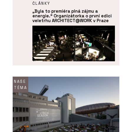
ČLÁNKY
„Byla to premiéra plná zájmu a
energie.“ Organizátorka o první edici
veletrhu ARCHITECT@WORK v Praze
NAŠE
TÉMA
O FIRMĚ
ARCHITECT@WORK