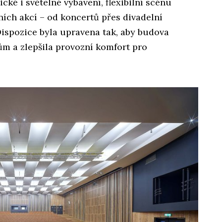
cké i světelné vybavení, flexibilní scénu
ích akcí – od koncertů přes divadelní
Dispozice byla upravena tak, aby budova
m a zlepšila provozní komfort pro