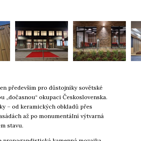
ven především pro důstojníky sovětské
vou „dočasnou“ okupaci Československa.
vky – od keramických obkladů přes
fasádách až po monumentální výtvarná
ém stavu.
e propagandistická kamenná mozaika