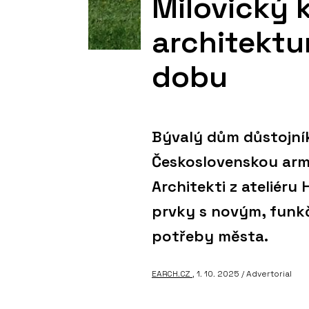
Milovický 
architektur
dobu
Bývalý dům důstojníků
Československou armá
Architekti z ateliéru 
prvky s novým, funk
potřeby města.
EARCH.CZ
, 1. 10. 2025 / Advertorial