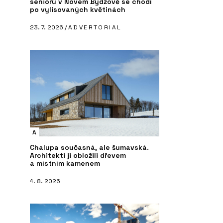
seniorů v Novém Bydžově se chodí
po vylisovaných květinách
23. 7. 2026 /
ADVERTORIAL
A
Chalupa současná, ale šumavská.
Architekti ji obložili dřevem
a místním kamenem
4. 8. 2026