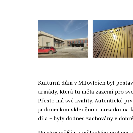
Kulturní dům v Milovicích byl posta
armády, která tu měla zázemí pro s
Přesto má své kvality. Autentické pr
jabloneckou skleněnou mozaiku na 
díla – byly dodnes zachovány v dobr
Nejvýraznějším uměleckým prvkem j