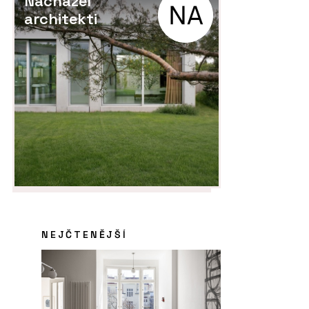
Nacházel
architekti
NEJČTENĚJŠÍ