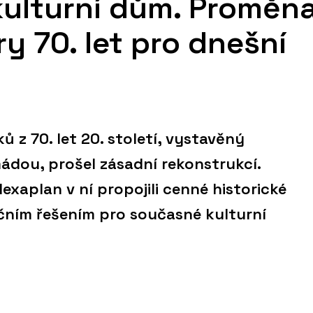
kulturní dům. Proměn
y 70. let pro dnešní
 z 70. let 20. století, vystavěný
dou, prošel zásadní rekonstrukcí.
Hexaplan v ní propojili cenné historické
čním řešením pro současné kulturní