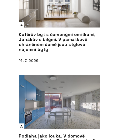
A
Kotěrův byt s červenými omítkami,
Janákův s bílými. V památkově
chráněném domě jsou stylové
nájemní byty
14. 7. 2026
A
Podlaha jako louka. V domově