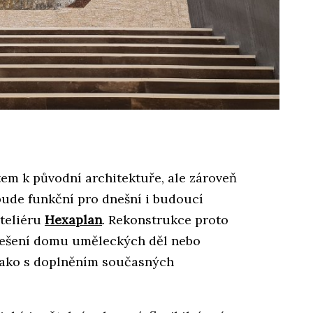
tem k původní architektuře, ale zároveň
 bude funkční pro dnešní i budoucí
ateliéru
Hexaplan
. Rekonstrukce proto
řešení domu uměleckých děl nebo
 jako s doplněním současných