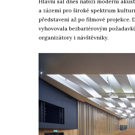
Hlavní sál dnes nabízí moderní akusti
a zázemí pro široké spektrum kulturn
představení až po filmové projekce. 
vyhovovala bezbariérovým požadavků
organizátory i návštěvníky.