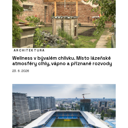
ARCHITEKTURA
Wellness v bývalém chlívku. Místo lázeňské
atmosféry cihly, vápno a přiznané rozvody
23. 6. 2026