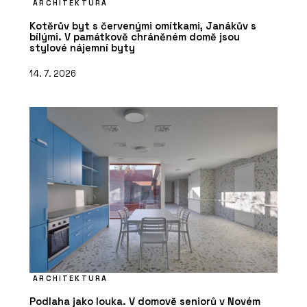
ARCHITEKTURA
Kotěrův byt s červenými omítkami, Janákův s
bílými. V památkově chráněném domě jsou
stylové nájemní byty
14. 7. 2026
ARCHITEKTURA
Podlaha jako louka. V domově seniorů v Novém