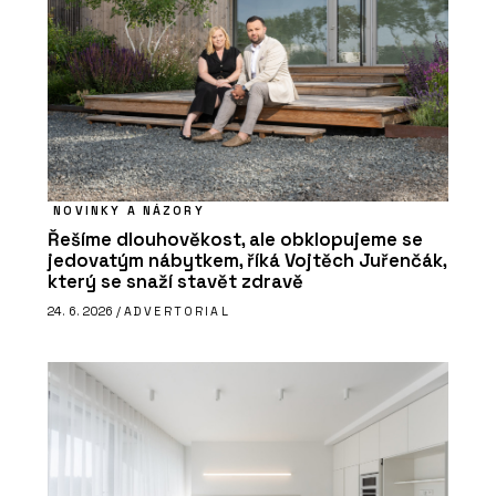
NOVINKY A NÁZORY
Řešíme dlouhověkost, ale obklopujeme se
jedovatým nábytkem, říká Vojtěch Juřenčák,
který se snaží stavět zdravě
24. 6. 2026 /
ADVERTORIAL