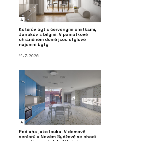
A
Kotěrův byt s červenými omítkami,
Janákův s bílými. V památkově
chráněném domě jsou stylové
nájemní byty
14. 7. 2026
A
Podlaha jako louka. V domově
seniorů v Novém Bydžově se chodí