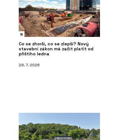
N
Co se zhorší, co se zlepší? Nový
stavební zákon má začít platit od
příštího ledna
29. 7. 2026