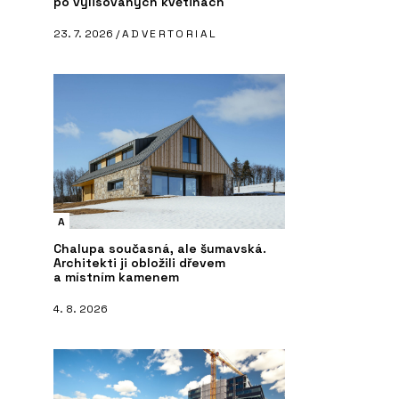
po vylisovaných květinách
23. 7. 2026 /
ADVERTORIAL
A
Chalupa současná, ale šumavská.
Architekti ji obložili dřevem
a místním kamenem
4. 8. 2026