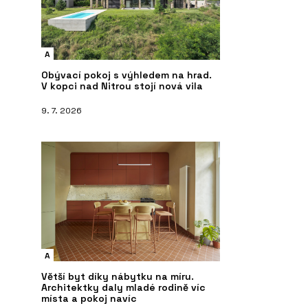
A
Obývací pokoj s výhledem na hrad.
V kopci nad Nitrou stojí nová vila
9. 7. 2026
A
Větší byt díky nábytku na míru.
Architektky daly mladé rodině víc
místa a pokoj navíc