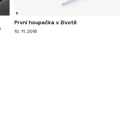
D
První houpačka v životě
e
10. 11. 2016