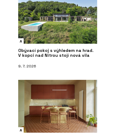
A
Obývací pokoj s výhledem na hrad.
V kopci nad Nitrou stojí nová vila
9. 7. 2026
A