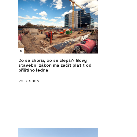
N
Co se zhorší, co se zlepší? Nový
stavební zákon má začít platit od
příštího ledna
29. 7. 2026