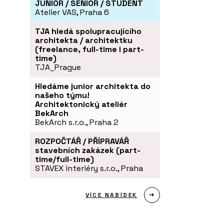
JUNIOR / SENIOR / STUDENT
Atelier VAS, Praha 6
TJA hledá spolupracujícího
architekta / architektku
(freelance, full-time i part-
time)
TJA_Prague
Hledáme junior architekta do
našeho týmu!
Architektonický ateliér
BekArch
BekArch s.r.o., Praha 2
ROZPOČTÁŘ / PŘÍPRAVÁŘ
stavebních zakázek (part-
time/full-time)
STAVEX interiéry s.r.o., Praha
VÍCE NABÍDEK