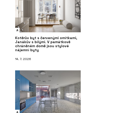
A
Kotěrův byt s červenými omítkami,
Janákův s bílými. V památkově
chráněném domě jsou stylové
nájemní byty
14. 7. 2026
A