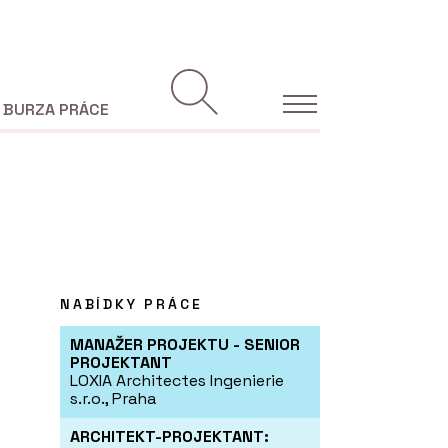
BURZA PRÁCE
NABÍDKY PRÁCE
MANAŽER PROJEKTU - SENIOR
PROJEKTANT
LOXIA Architectes Ingenierie
s.r.o., Praha
ARCHITEKT-PROJEKTANT: