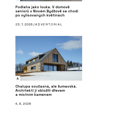
Podlaha jako louka. V domově
seniorů v Novém Bydžově se chodí
po vylisovaných květinách
23. 7. 2026 /
ADVERTORIAL
A
Chalupa současná, ale šumavská.
Architekti ji obložili dřevem
a místním kamenem
4. 8. 2026