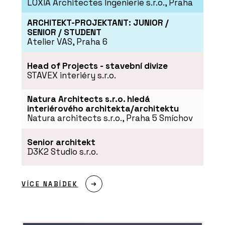
LOXIA Architectes Ingenierie s.r.o., Praha
ARCHITEKT-PROJEKTANT: JUNIOR /
SENIOR / STUDENT
Atelier VAS, Praha 6
PRODUKTY
Vápenopískové tvárnice Silka - Xella
Head of Projects - stavební divize
STAVEX interiéry s.r.o.
Natura Architects s.r.o. hledá
interiérového architekta/architektu
Natura architects s.r.o., Praha 5 Smíchov
Senior architekt
D3K2 Studio s.r.o.
SLUŽBY
VÍCE NABÍDEK
Podpora v průběhu realizace - Xella