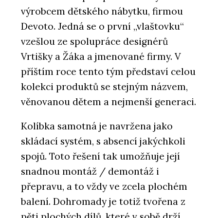
výrobcem dětského nábytku, firmou
Devoto. Jedná se o první „vlaštovku“
vzešlou ze spolupráce designérů
Vrtišky a Žáka a jmenované firmy. V
příštím roce tento tým představí celou
kolekci produktů se stejným názvem,
věnovanou dětem a nejmenší generaci.
Kolíbka samotná je navržena jako
skládací systém, s absencí jakýchkoli
spojů. Toto řešení tak umožňuje její
snadnou montáž / demontáž i
přepravu, a to vždy ve zcela plochém
balení. Dohromady je totiž tvořena z
pěti plochých dílů, které v sobě drží