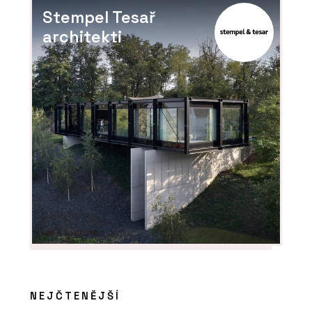
Stempel Tesař
architekti
PRODUKTY
Minerální izolační deska Multipor -
Xella
NEJČTENĚJŠÍ