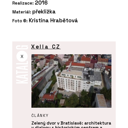
2016
Realizace:
překližka
Materiál:
Kristina Hrabětová
Foto ©:
Xella CZ
X
ČLÁNKY
Zelený dvor v Bratislavě: architektura
v dialogu s historickým centrem a