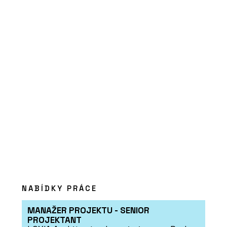
Xella CZ
ČLÁNKY
Tvárnice Silka namísto železobetonu
na druhém bytovém domě Rezidence
Triangl v Brně
NABÍDKY PRÁCE
MANAŽER PROJEKTU - SENIOR
PROJEKTANT