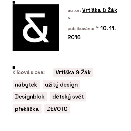
Vrtiška & Žák
autor:
*
*
10. 11.
publikováno:
2016
SLUŽBY
Rekonstrukce - Xella
Vrtiška & Žák
Klíčová slova:
nábytek
užitý design
Designblok
dětský svět
překližka
DEVOTO
O FIRMĚ