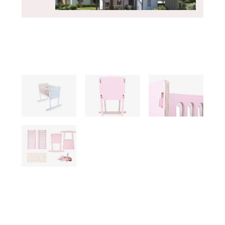
SLUŽBY
Návrh a projektování projektů - Xella
PRODUKTY
Pórobetonový stavební materiál
Ytong - Xella