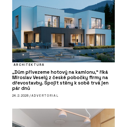
ARCHITEKTURA
„Dům přivezeme hotový na kamionu,“ říká
Miroslav Veselý z české pobočky firmy na
dřevostavby. Spojit stěny k sobě trvá jen
pár dnů
24. 2. 2026 /
ADVERTORIAL