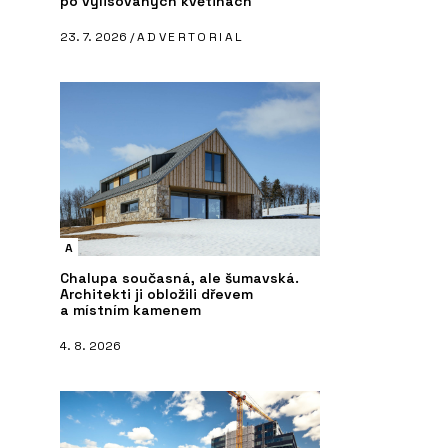
po vylisovaných květinách
23. 7. 2026 /
ADVERTORIAL
A
Chalupa současná, ale šumavská.
Architekti ji obložili dřevem
a místním kamenem
4. 8. 2026