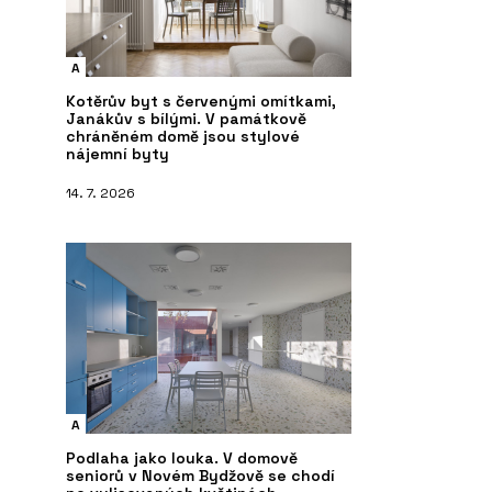
A
Kotěrův byt s červenými omítkami,
Janákův s bílými. V památkově
chráněném domě jsou stylové
nájemní byty
14. 7. 2026
A
Podlaha jako louka. V domově
seniorů v Novém Bydžově se chodí