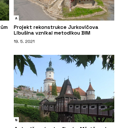
A
tům
Projekt rekonstrukce Jurkovičova
Libušína vznikal metodikou BIM
19. 5. 2021
N