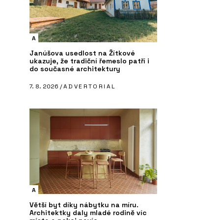
A
Janúšova usedlost na Žítkové
ukazuje, že tradiční řemeslo patří i
do současné architektury
7. 8. 2026 /
ADVERTORIAL
A
Větší byt díky nábytku na míru.
Architektky daly mladé rodině víc