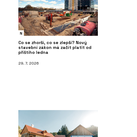
N
Co se zhorší, co se zlepší? Nový
stavební zákon má začít platit od
příštího ledna
29. 7. 2026