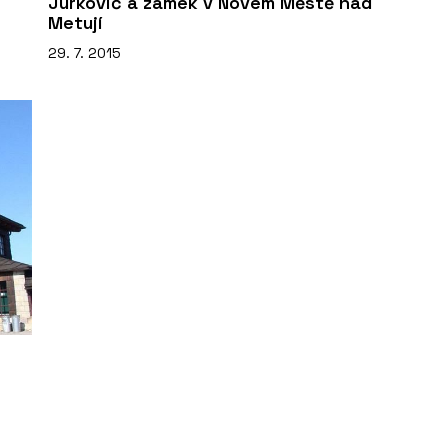
Jurkovič a zámek v Novém Městě nad
Metují
29. 7. 2015