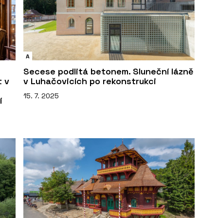
A
Secese podlitá betonem. Sluneční lázně
t v
v Luhačovicích po rekonstrukci
15. 7. 2025
í