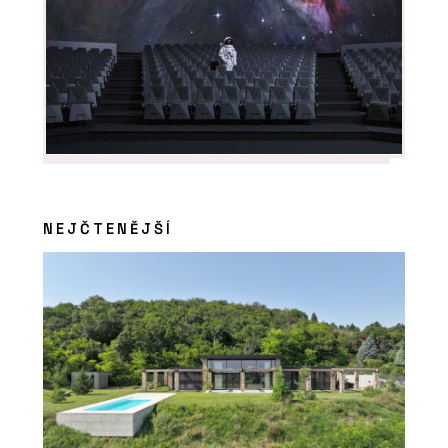
ČLÁNKY
Kachlová kamna nabízejí teplo,
NEJČTENĚJŠÍ
osobitost a nadčasový vzhled