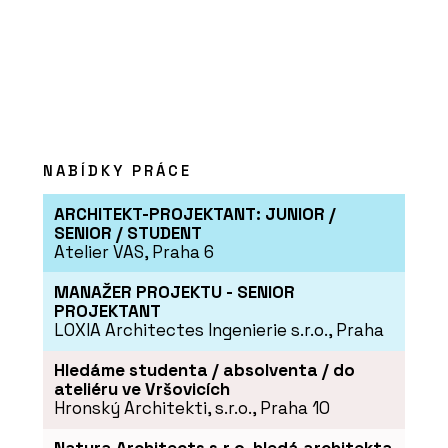
PRODUKTY
Sloupová kamna Favilla - Kolem kamen
NABÍDKY PRÁCE
ARCHITEKT-PROJEKTANT: JUNIOR /
SENIOR / STUDENT
Atelier VAS, Praha 6
ČLÁNKY
MANAŽER PROJEKTU - SENIOR
PROJEKTANT
Dominantou rekonstruované bývalé
fořtovny v Sudetech se stala
LOXIA Architectes Ingenierie s.r.o., Praha
kachlová kamna
Hledáme studenta / absolventa / do
ateliéru ve Vršovicích
Hronský Architekti, s.r.o., Praha 10