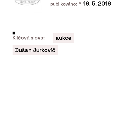
*
16. 5. 2016
publikováno:
aukce
Klíčová slova:
Dušan Jurkovič
ČLÁNKY
Na největším světovém veletrhu
udržitelného vytápění Progetto Fuoco
byli i čeští kamnáři