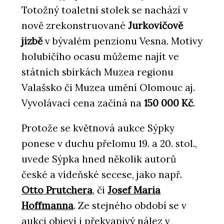
Totožný toaletní stolek se nachází v
nově zrekonstruované
Jurkovičově
jizbě
v bývalém penzionu Vesna. Motivy
holubičího ocasu můžeme najít ve
státních sbírkách Muzea regionu
Valašsko či Muzea umění Olomouc aj.
Vyvolávací cena začíná na
150 000 Kč
.
Protože se květnová aukce Sýpky
ponese v duchu přelomu 19. a 20. stol.,
uvede Sýpka hned několik autorů
české a vídeňské secese, jako např.
Otto Prutchera
, či
Josef Maria
Hoffmanna
. Ze stejného období se v
aukci objeví i překvapivý nález v