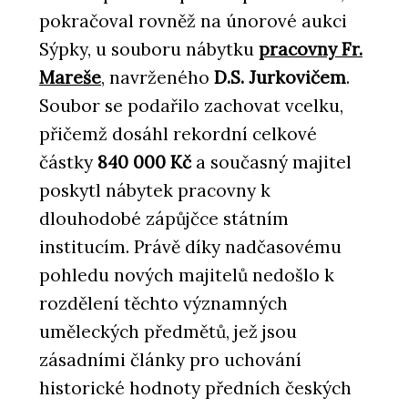
pokračoval rovněž na únorové aukci
Sýpky, u souboru nábytku
pracovny Fr.
Mareše
, navrženého
D.S. Jurkovičem
.
Soubor se podařilo zachovat vcelku,
přičemž dosáhl rekordní celkové
částky
840 000 Kč
a současný majitel
poskytl nábytek pracovny k
dlouhodobé zápůjčce státním
institucím. Právě díky nadčasovému
pohledu nových majitelů nedošlo k
rozdělení těchto významných
uměleckých předmětů, jež jsou
zásadními články pro uchování
historické hodnoty předních českých