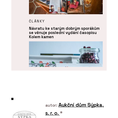
ČLÁNKY
Návratu ke starým dobrým sporákům
se věnuje poslední vydání časopisu
Kolem kamen
PRODUKTY
Aukční dům Sýpka,
Kachle K&K Poker - Kolem kamen
autor:
s. r. o.
*