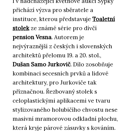
I v nadcházející květnové aukci Sýpky
přichází výzva pro sběratele a
instituce, kterou představuje
Toaletní
stolek
ze známé série pro dívčí
pension Vesna
. Autorem je
nejvýraznější z českých i slovenských
architektů přelomu 19. a 20. stol.,
Dušan Samo Jurkovič
. Dílo zosobňuje
kombinaci secesních prvků a lidové
architektury, pro Jurkoviče tak
příznačnou. Řezbovaný stolek s
celoplastickými aplikacemi ve tvaru
stylizovaného holubičího chvostu nese
masivní mramorovou odkladní plochu,
která kryje párové zásuvky s kováním.