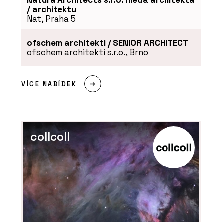
Natura Architects s.r.o. hledá architekta
/ architektu
Nat, Praha 5
ofschem architekti / SENIOR ARCHITECT
ofschem architekti s.r.o., Brno
O FIRMĚ
Kolem kamen
VÍCE NABÍDEK
collcoll
SLUŽBY
Časopis Kolem kamen