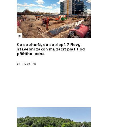
N
Co se zhorší, co se zlepší? Nový
stavební zákon má začít platit od
příštího ledna
29. 7. 2026