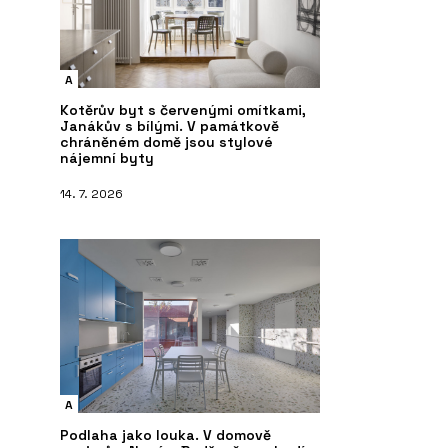
A
Kotěrův byt s červenými omítkami,
Janákův s bílými. V památkově
chráněném domě jsou stylové
nájemní byty
14. 7. 2026
A
Podlaha jako louka. V domově