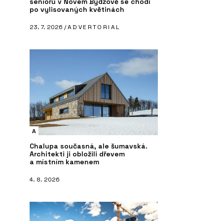
seniorů v Novém Bydžově se chodí
po vylisovaných květinách
23. 7. 2026 /
ADVERTORIAL
A
Chalupa současná, ale šumavská.
Architekti ji obložili dřevem
a místním kamenem
4. 8. 2026