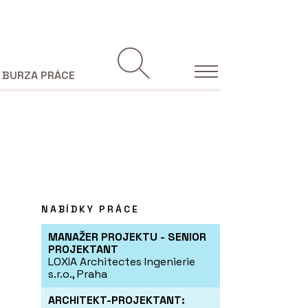
BURZA PRÁCE
NABÍDKY PRÁCE
MANAŽER PROJEKTU - SENIOR
PROJEKTANT
LOXIA Architectes Ingenierie
s.r.o., Praha
ARCHITEKT-PROJEKTANT: