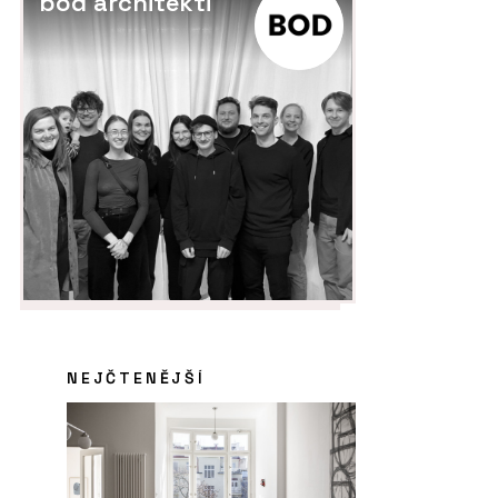
bod architekti
NEJČTENĚJŠÍ