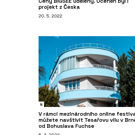
Ceny BIGSEE uděleny. Oceněn byl i
projekt z Česka
20. 5. 2022
N
V rámci mezinárodního online festiv
můžete navštívit Tesařovu vilu v Brn
od Bohuslava Fuchse