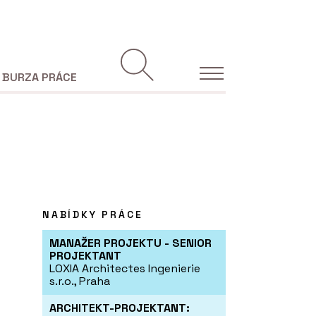
BURZA PRÁCE
NABÍDKY PRÁCE
MANAŽER PROJEKTU - SENIOR
PROJEKTANT
LOXIA Architectes Ingenierie
s.r.o., Praha
ARCHITEKT-PROJEKTANT: