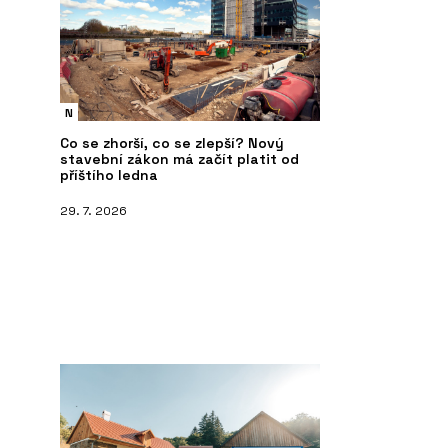
N
Co se zhorší, co se zlepší? Nový
stavební zákon má začít platit od
příštího ledna
29. 7. 2026
PRODUKTY
ČL
 Konsepti přiváží
Pavilion O od značky Kettal -
Mo
KONSEPTI
mů
kd