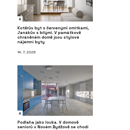
A
Kotěrův byt s červenými omítkami,
Janákův s bílými. V památkově
chráněném domě jsou stylové
nájemní byty
14. 7. 2026
A
Podlaha jako louka. V domově
seniorů v Novém Bydžově se chodí