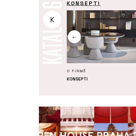
KONSEPTI
K
KTY
O FIRMĚ
 Budapest Soft od značky
KONSEPTI
- KONSEPTI