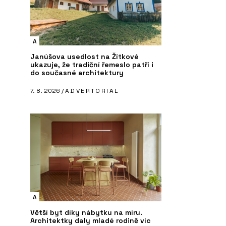
A
Janúšova usedlost na Žítkové
ukazuje, že tradiční řemeslo patří i
do současné architektury
7. 8. 2026 /
ADVERTORIAL
A
Větší byt díky nábytku na míru.
Architektky daly mladé rodině víc