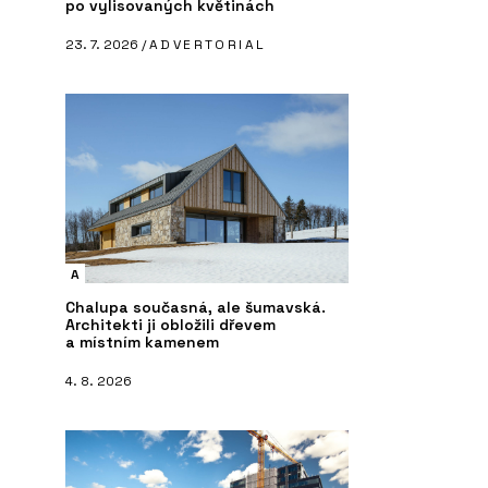
po vylisovaných květinách
23. 7. 2026 /
ADVERTORIAL
A
Chalupa současná, ale šumavská.
Architekti ji obložili dřevem
a místním kamenem
4. 8. 2026