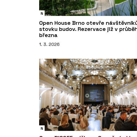
N
Open House Brno otevře návštěvník
stovku budov. Rezervace již v průbě
března
1. 3. 2026
N