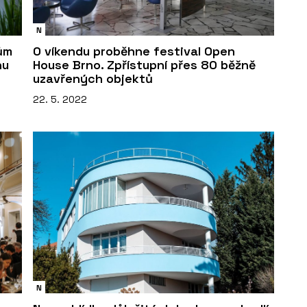
N
ům
O víkendu proběhne festival Open
hu
House Brno. Zpřístupní přes 80 běžně
uzavřených objektů
22. 5. 2022
N