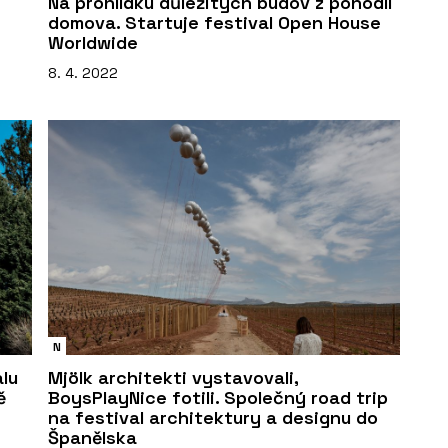
Na prohlídku důležitých budov z pohodlí
domova. Startuje festival Open House
Worldwide
8. 4. 2022
N
alu
Mjölk architekti vystavovali,
ě
BoysPlayNice fotili. Společný road trip
na festival architektury a designu do
Španělska