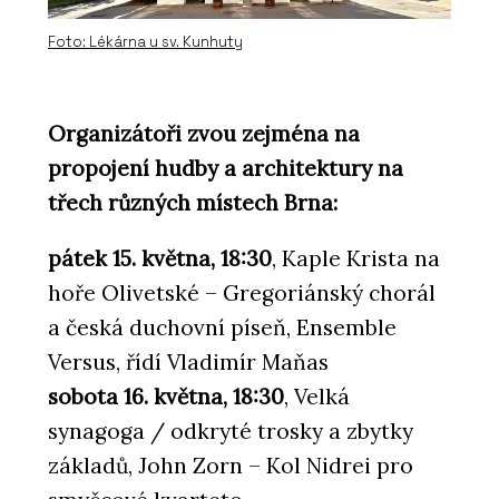
Foto: Lékárna u sv. Kunhuty
Organizátoři zvou zejména na
propojení hudby a architektury na
třech různých místech Brna:
PRODUKTY
Židle Bombshell - Urbania
pátek 15. května, 18:30
, Kaple Krista na
hoře Olivetské – Gregoriánský chorál
a česká duchovní píseň, Ensemble
Versus, řídí Vladimír Maňas
sobota 16. května, 18:30
, Velká
synagoga / odkryté trosky a zbytky
základů, John Zorn – Kol Nidrei pro
PRODUKTY