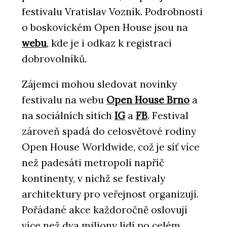
festivalu Vratislav Vozník. Podrobnosti
o boskovickém Open House jsou na
webu
, kde je i odkaz k registraci
dobrovolníků.
Zájemci mohou sledovat novinky
festivalu na webu
Open House Brno
a
na sociálních sítích
IG
a
FB
. Festival
zároveň spadá do celosvětové rodiny
Open House Worldwide, což je síť více
než padesáti metropolí napříč
kontinenty, v nichž se festivaly
architektury pro veřejnost organizují.
Pořádané akce každoročně oslovují
více než dva miliony lidí po celém