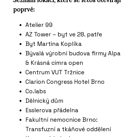
poprvé:
Atelier 99
AZ Tower – byt ve 28. patře
Byt Martina Koplíka
Bývalá výrobní budova firmy Alpa
PRODUKTY
& Krásná cimra open
Koš Tubo - Urbania
Centrum VUT Tržnice
Clarion Congress Hotel Brno
Co.labs
Dělnický dům
Esslerova přádelna
Fakultní nemocnice Brno:
Transfuzní a tkáňové oddělení