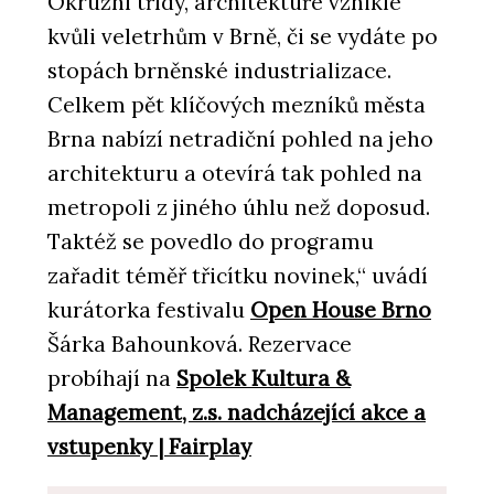
Okružní třídy, architektuře vzniklé
kvůli veletrhům v Brně, či se vydáte po
stopách brněnské industrializace.
Celkem pět klíčových mezníků města
Brna nabízí netradiční pohled na jeho
architekturu a otevírá tak pohled na
metropoli z jiného úhlu než doposud.
Taktéž se povedlo do programu
zařadit téměř třicítku novinek,“ uvádí
kurátorka festivalu
Open House Brno
Šárka Bahounková. Rezervace
probíhají na
Spolek Kultura &
Management, z.s. nadcházející akce a
vstupenky | Fairplay