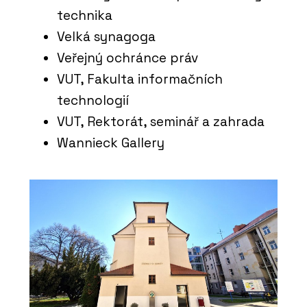
technika
Velká synagoga
Veřejný ochránce práv
VUT, Fakulta informačních
PRODUKTY
Lavička Spirit - Urbania
technologií
VUT, Rektorát, seminář a zahrada
Wannieck Gallery
PRODUKTY
Lavička Lany - Urbania