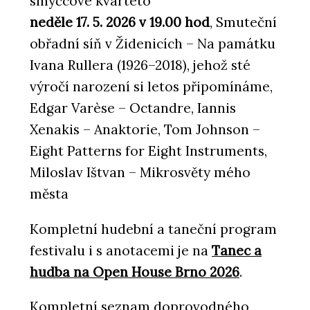
smyčcové kvarteto
Koš Daku - Urbania
neděle 17. 5. 2026 v 19.00 hod
, Smuteční
obřadní síň v Židenicích – Na památku
Ivana Rullera (1926–2018), jehož sté
výročí narození si letos připomínáme,
Edgar Varèse – Octandre, Iannis
Xenakis – Anaktorie, Tom Johnson –
Eight Patterns for Eight Instruments,
Miloslav Ištvan – Mikrosvěty mého
města
Kompletní hudební a taneční program
festivalu i s anotacemi je na
Tanec a
hudba na Open House Brno 2026
.
Kompletní seznam doprovodného