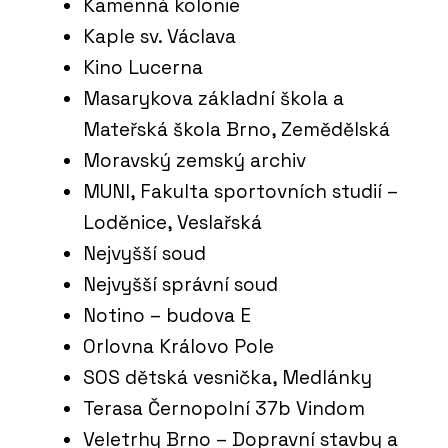
Kamenná kolonie
ČLÁNKY
Kaple sv. Václava
“Levná řešení jsou ta nejdražší,” říká
Petr Starý z firmy Urbania. Navrhují
Kino Lucerna
lavičky a koše, které dlouho vydrží
Masarykova základní škola a
Mateřská škola Brno, Zemědělská
Moravský zemský archiv
MUNI, Fakulta sportovních studií –
Loděnice, Veslařská
Nejvyšší soud
Nejvyšší správní soud
PRODUKTY
Notino – budova E
Cyklostojan IKS - Urbania
Orlovna Královo Pole
SOS dětská vesnička, Medlánky
Terasa Černopolní 37b Vindom
Veletrhy Brno – Dopravní stavby a