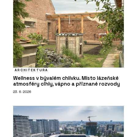
ARCHITEKTURA
Wellness v bývalém chlívku. Místo lázeňské
atmosféry cihly, vápno a přiznané rozvody
23. 6. 2026