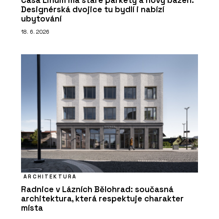
Casa Linum má staré parkety a nový bazén.
Designérská dvojice tu bydlí i nabízí
ubytování
18. 6. 2026
ARCHITEKTURA
Radnice v Lázních Bělohrad: současná
architektura, která respektuje charakter
místa