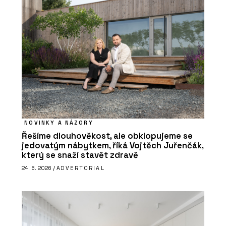
NOVINKY A NÁZORY
Řešíme dlouhověkost, ale obklopujeme se
jedovatým nábytkem, říká Vojtěch Juřenčák,
který se snaží stavět zdravě
24. 6. 2026 /
ADVERTORIAL