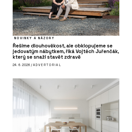
NOVINKY A NÁZORY
Řešíme dlouhověkost, ale obklopujeme se
jedovatým nábytkem, říká Vojtěch Juřenčák,
který se snaží stavět zdravě
24. 6. 2026 /
ADVERTORIAL