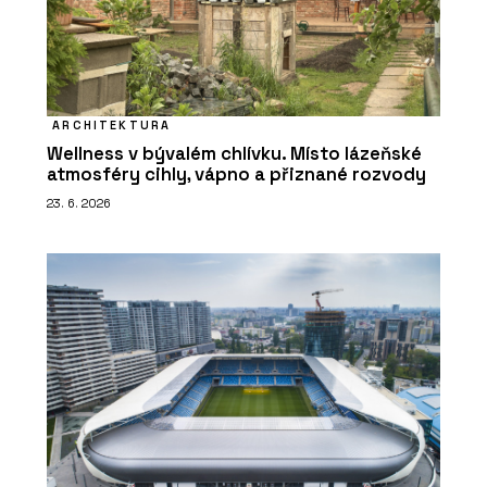
ARCHITEKTURA
Wellness v bývalém chlívku. Místo lázeňské
atmosféry cihly, vápno a přiznané rozvody
23. 6. 2026