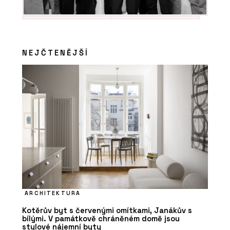
NEJČTENĚJŠÍ
ARCHITEKTURA
Kotěrův byt s červenými omítkami, Janákův s
bílými. V památkově chráněném domě jsou
stylové nájemní byty