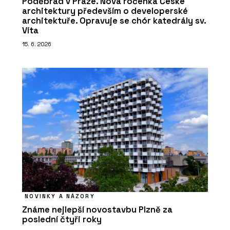
Poděbrad v Praze. Nová ročenka České
architektury především o developerské
architektuře. Opravuje se chór katedrály sv.
Víta
15. 6. 2026
NOVINKY A NÁZORY
Známe nejlepší novostavbu Plzně za
poslední čtyři roky