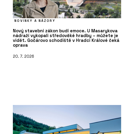
NOVINKY A NÁZORY
Nový stavební zákon budí emoce. U Masarykova
nádraží vykopali středověké hradby – můžete je
vidět. Gočárovo schodiště v Hradci Králové čeká
oprava
20. 7. 2026