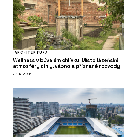
ARCHITEKTURA
Wellness v bývalém chlívku. Místo lázeňské
atmosféry cihly, vápno a přiznané rozvody
23. 6. 2026