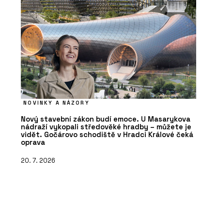
NOVINKY A NÁZORY
Nový stavební zákon budí emoce. U Masarykova
nádraží vykopali středověké hradby – můžete je
vidět. Gočárovo schodiště v Hradci Králové čeká
oprava
20. 7. 2026