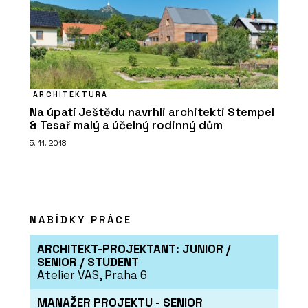
ARCHITEKTURA
Na úpatí Ještědu navrhli architekti Stempel
& Tesař malý a účelný rodinný dům
5. 11. 2018
PRODUKTY
Dveřní klika MPK Grandera In Lock -
MP KOVÁNÍ
NABÍDKY PRÁCE
ARCHITEKT-PROJEKTANT: JUNIOR /
SENIOR / STUDENT
Atelier VAS, Praha 6
MANAŽER PROJEKTU - SENIOR