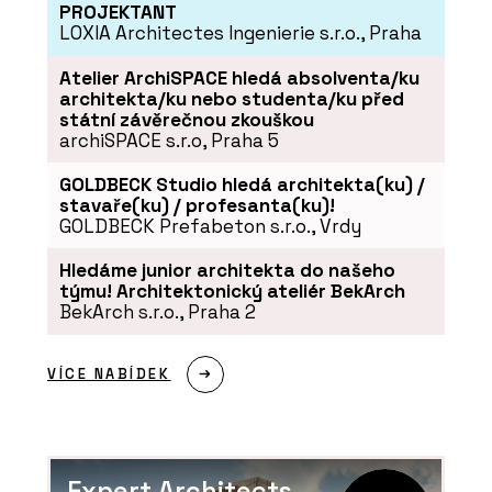
PROJEKTANT
LOXIA Architectes Ingenierie s.r.o., Praha
PRODUKTY
Bezpečnostní klika GK R8 One S2L -
Atelier ArchiSPACE hledá absolventa/ku
MP KOVÁNÍ
architekta/ku nebo studenta/ku před
státní závěrečnou zkouškou
archiSPACE s.r.o, Praha 5
GOLDBECK Studio hledá architekta(ku) /
stavaře(ku) / profesanta(ku)!
GOLDBECK Prefabeton s.r.o., Vrdy
Hledáme junior architekta do našeho
týmu! Architektonický ateliér BekArch
BekArch s.r.o., Praha 2
PRODUKTY
Dveřní klika GK Avus One S2L - MP
VÍCE NABÍDEK
KOVÁNÍ
Expert Architects