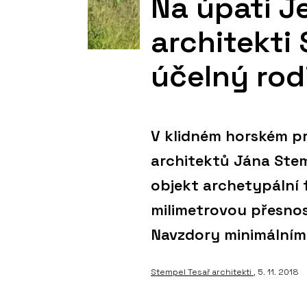
Na úpatí J
architekti
účelný ro
V klidném horském pr
architektů Jána Stem
objekt archetypální 
milimetrovou přesnos
Navzdory minimálním
Stempel Tesař architekti
, 5. 11. 2018