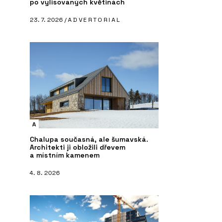
po vylisovaných květinách
23. 7. 2026 /
ADVERTORIAL
A
Chalupa současná, ale šumavská.
Architekti ji obložili dřevem
a místním kamenem
4. 8. 2026