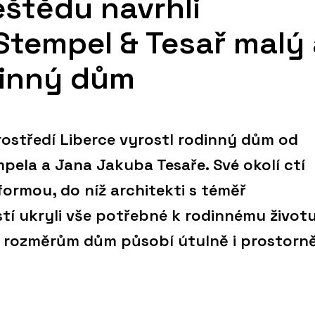
eštědu navrhli
 Stempel & Tesař malý
dinný dům
ostředí Liberce vyrostl rodinný dům od
pela a Jana Jakuba Tesaře. Své okolí ctí
formou, do níž architekti s téměř
tí ukryli vše potřebné k rodinnému životu
 rozměrům dům působí útulně i prostorně