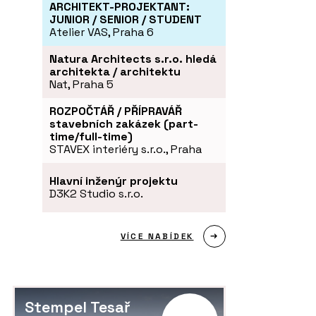
ARCHITEKT-PROJEKTANT:
JUNIOR / SENIOR / STUDENT
Atelier VAS, Praha 6
Natura Architects s.r.o. hledá
architekta / architektu
Nat, Praha 5
ROZPOČTÁŘ / PŘÍPRAVÁŘ
stavebních zakázek (part-
time/full-time)
STAVEX interiéry s.r.o., Praha
Hlavní inženýr projektu
D3K2 Studio s.r.o.
VÍCE NABÍDEK
ČLÁNKY
S
Stempel Tesař
 s moderními prvky
Dovolená v Krkonoších v roubence u
Ná
kachlových kamen. Chalupa má