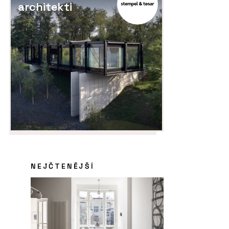
architekti
vlastní vinný sklípek a v okolí šumí
potok a lesy
NEJČTENĚJŠÍ