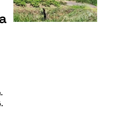
 a
.
.