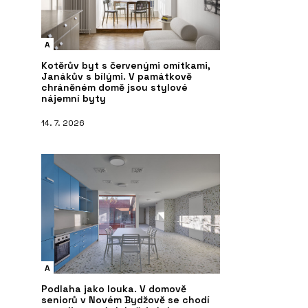
A
Kotěrův byt s červenými omítkami,
Janákův s bílými. V památkově
chráněném domě jsou stylové
nájemní byty
14. 7. 2026
A
Podlaha jako louka. V domově
seniorů v Novém Bydžově se chodí