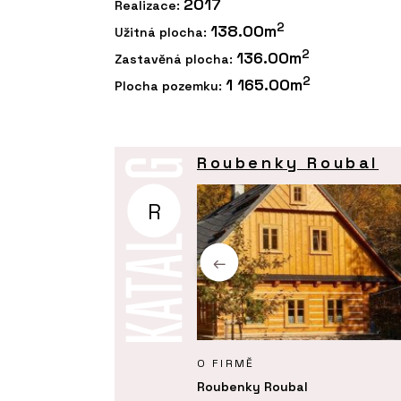
2017
Realizace:
2
138.00m
Užitná plocha:
2
136.00m
Zastavěná plocha:
2
1 165.00m
Plocha pozemku:
Roubenky Roubal
R
Y
O FIRMĚ
 realizace interiéru roubenky
Roubenky Roubal