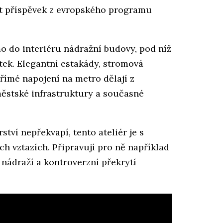
ýt příspěvek z evropského programu
mo do interiéru nádražní budovy, pod níž
tek. Elegantní estakády, stromová
římé napojení na metro dělají z
městské infrastruktury a současné
rství nepřekvapí, tento ateliér je s
h vztazích. Připravují pro ně například
nádraží a kontroverzní překrytí