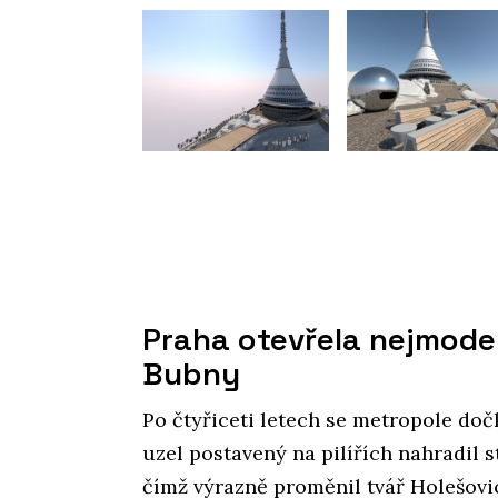
Praha otevřela nejmoder
Bubny
Po čtyřiceti letech se metropole do
uzel postavený na pilířích nahradil s
čímž výrazně proměnil tvář Holešovic.