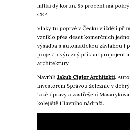
miliardy korun, 85 procent má pokr
CEF.
Vlaky tu poprvé v Česku vjíždějí pří
vzniklo přes deset komerčních jedno
výsadba s automatickou závlahou i p
projektu výrazný příklad propojení 
architektury.
Navrhli
Jakub Cigler Architekti
. Auto
investorem Správou železnic v dobrýc
také úpravy a zastřešení Masarykova 
kolejiště Hlavního nádraží.