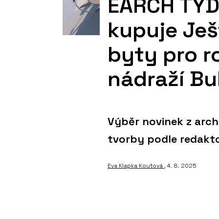
EARCH TÝDE
kupuje Ješ
byty pro r
nádraží B
Výběr novinek z archi
tvorby podle redakt
Eva Klapka Koutová
, 4. 8. 2025