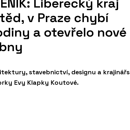
NÍK: Liberecký kraj
těd, v Praze chybí
odiny a otevřelo nové
ubny
tektury, stavebnictví, designu a krajinář
orky Evy Klapky Koutové.