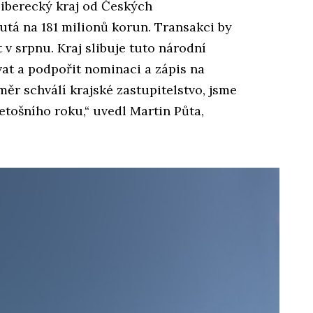
Liberecký kraj od Českých
tá na 181 milionů korun. Transakci by
t v srpnu. Kraj slibuje tuto národní
at a podpořit nominaci a zápis na
r schválí krajské zastupitelstvo, jsme
etošního roku,“ uvedl Martin Půta,