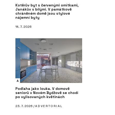
Kotěrův byt s červenými omítkami,
Janákův s bílými. V památkově
chráněném domě jsou stylové
nájemní byty
14. 7. 2026
A
Podlaha jako louka. V domově
seniorů v Novém Bydžově se chodí
po vylisovaných květinách
23. 7. 2026 /
ADVERTORIAL