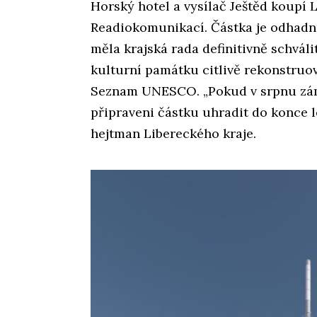
Horský hotel a vysílač Ještěd koupí 
Readiokomunikací. Částka je odhadnu
měla krajská rada definitivně schváli
kulturní památku citlivě rekonstruov
Seznam UNESCO. „Pokud v srpnu zámě
připraveni částku uhradit do konce l
hejtman Libereckého kraje.