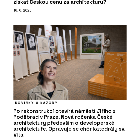
získat Českou cenu za architekturu?
16. 6. 2026
NOVINKY A NÁZORY
Po rekonstrukci otevírá náměstí Jiřího z
Poděbrad v Praze. Nová ročenka České
architektury především o developerské
architektuře. Opravuje se chór katedrály sv.
Víta