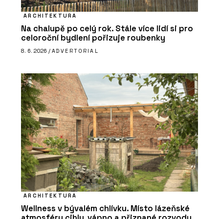
ARCHITEKTURA
Na chalupě po celý rok. Stále více lidí si pro
celoroční bydlení pořizuje roubenky
8. 6. 2026 /
ADVERTORIAL
ARCHITEKTURA
Wellness v bývalém chlívku. Místo lázeňské
atmosféry cihly, vápno a přiznané rozvody