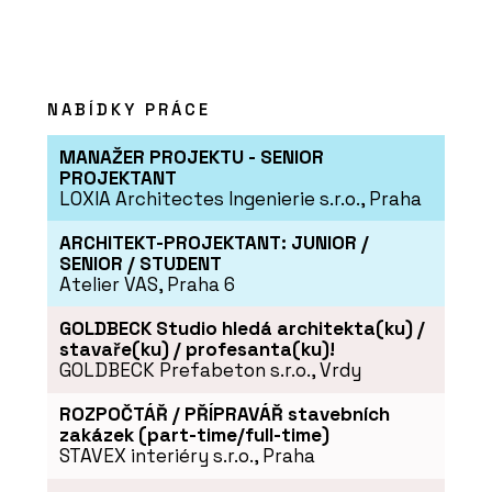
Tvrzený Kámen Morning Daisy -
TechniStone
NABÍDKY PRÁCE
MANAŽER PROJEKTU - SENIOR
PROJEKTANT
LOXIA Architectes Ingenierie s.r.o., Praha
ARCHITEKT-PROJEKTANT: JUNIOR /
SENIOR / STUDENT
Atelier VAS, Praha 6
PRODUKTY
Tvrzený Kámen Noble Concrete Grey -
GOLDBECK Studio hledá architekta(ku) /
TechniStone
stavaře(ku) / profesanta(ku)!
GOLDBECK Prefabeton s.r.o., Vrdy
ROZPOČTÁŘ / PŘÍPRAVÁŘ stavebních
zakázek (part-time/full-time)
STAVEX interiéry s.r.o., Praha