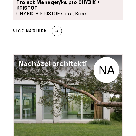
Project Manager/ka pro CHYBIK +
KRISTOF
CHYBIK + KRISTOF s.r.o., Brno
PRODUKTY
VÍCE NABÍDEK
Tvrzený kámen Noble Quartzite -
TechniStone
Nacházel architekti