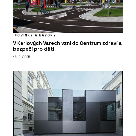
PRODUKTY
Tvrzený kámen Noble Arctic Night –
TechniStone
NOVINKY A NÁZORY
V Karlových Varech vzniklo Centrum zdraví a
bezpečí pro děti
16. 9. 2015
O FIRMĚ
TechniStone