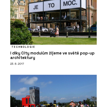
TechniStone
TECHNOLOGIE
I díky City modulům žijeme ve světě pop-up
architektury
PRODUKTY
23. 8. 2017
Tvrzený kámen Nuova Crema –
TechniStone