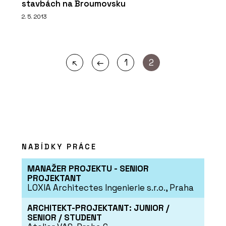
stavbách na Broumovsku
2. 5. 2013
←
↖
1
2
NABÍDKY PRÁCE
MANAŽER PROJEKTU - SENIOR
PROJEKTANT
LOXIA Architectes Ingenierie s.r.o., Praha
ARCHITEKT-PROJEKTANT: JUNIOR /
SENIOR / STUDENT