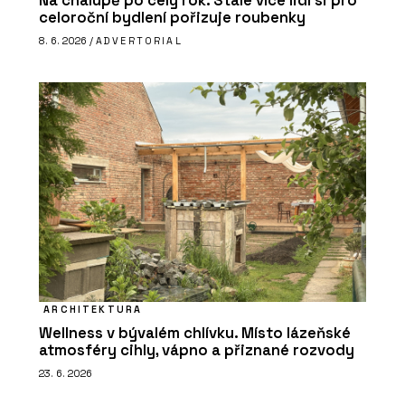
Na chalupě po celý rok. Stále více lidí si pro
celoroční bydlení pořizuje roubenky
8. 6. 2026 /
ADVERTORIAL
ARCHITEKTURA
Wellness v bývalém chlívku. Místo lázeňské
atmosféry cihly, vápno a přiznané rozvody
23. 6. 2026