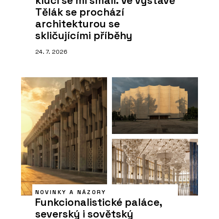
kluci se mi smáli. Ve výstavě
Tělák se prochází
architekturou se
skličujícími příběhy
24. 7. 2026
NOVINKY A NÁZORY
Funkcionalistické paláce,
severský i sovětský