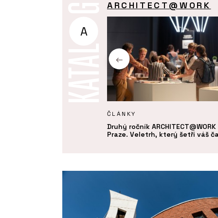
ARCHITECT@WORK
A
Y
ČLÁNKY
ie - ARCHITECT@WORK
Druhý ročník ARCHITECT@WORK 
Praze. Veletrh, který šetří váš č