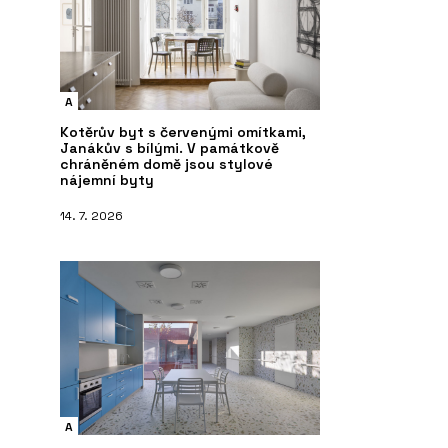
A
Kotěrův byt s červenými omítkami,
Janákův s bílými. V památkově
chráněném domě jsou stylové
nájemní byty
14. 7. 2026
A