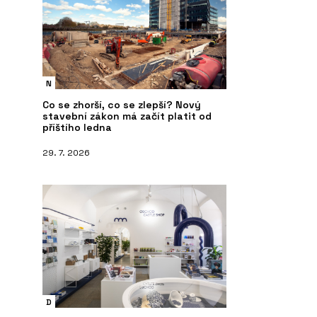
N
Co se zhorší, co se zlepší? Nový
stavební zákon má začít platit od
příštího ledna
29. 7. 2026
D