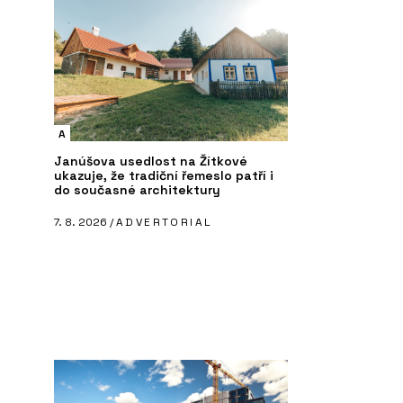
A
Janúšova usedlost na Žítkové
ukazuje, že tradiční řemeslo patří i
do současné architektury
ČLÁNKY
ČL
7. 8. 2026 /
ADVERTORIAL
K
ARCHITECT@WORK poprvé v Česku:
AR
Je to úplně jiný veletrh architektury
Pr
a designu, říká jeho organizátorka
po