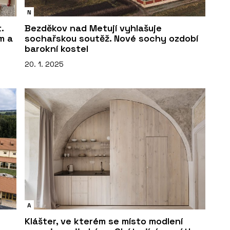
N
.
Bezděkov nad Metují vyhlašuje
m a
sochařskou soutěž. Nové sochy ozdobí
barokní kostel
20. 1. 2025
A
Klášter, ve kterém se místo modlení