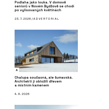
Podlaha jako louka. V domově
seniorů v Novém Bydžově se chodí
po vylisovaných květinách
23. 7. 2026 /
ADVERTORIAL
A
Chalupa současná, ale šumavská.
Architekti ji obložili dřevem
a místním kamenem
4. 8. 2026