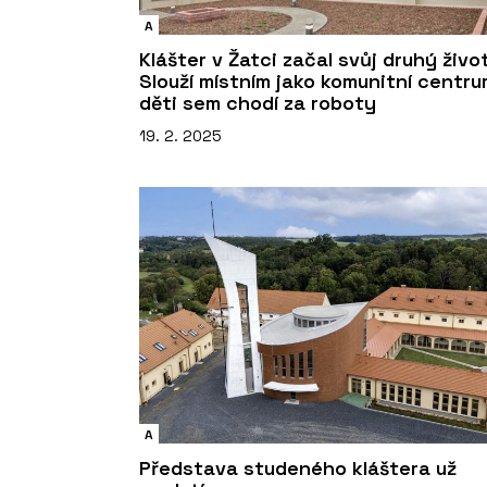
A
Klášter v Žatci začal svůj druhý život
Slouží místním jako komunitní centru
děti sem chodí za roboty
19. 2. 2025
A
Představa studeného kláštera už