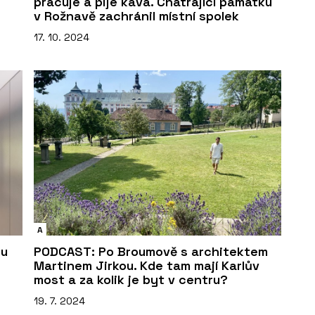
pracuje a pije káva. Chátrající památku
v Rožnavě zachránil místní spolek
17. 10. 2024
A
ou
PODCAST: Po Broumově s architektem
Martinem Jirkou. Kde tam mají Karlův
most a za kolik je byt v centru?
19. 7. 2024