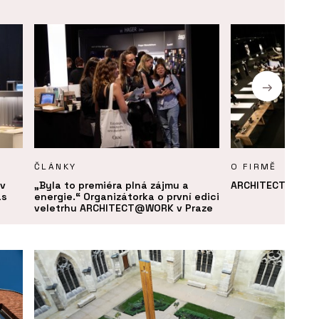
ČLÁNKY
O FIRMĚ
v
„Byla to premiéra plná zájmu a
ARCHITECT@WOR
as
energie.“ Organizátorka o první edici
veletrhu ARCHITECT@WORK v Praze