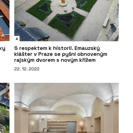
A
tky
S respektem k historii. Emauzský
klášter v Praze se pyšní obnoveným
rajským dvorem s novým křížem
22. 12. 2022