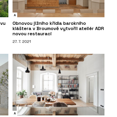
A
ovu
Obnovou jižního křídla barokního
kláštera v Broumově vytvořil ateliér ADR
novou restauraci
27. 7. 2021
A