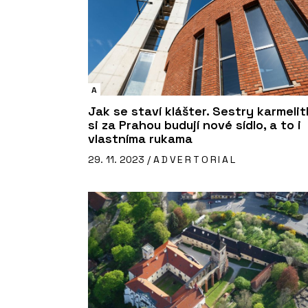
A
Jak se staví klášter. Sestry karmeli
si za Prahou budují nové sídlo, a to i
vlastníma rukama
29. 11. 2023 /
ADVERTORIAL