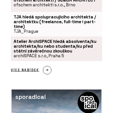
ofschem architekti / SENIOR ARCHITECT
ofschem architekti s.r.o., Brno
TJA hledá spolupracujícího architekta /
architektku (freelance, full-time i part-
time)
TJA_Prague
Atelier ArchiSPACE hledá absolventa/ku
architekta/ku nebo studenta/ku před
státní závěrečnou zkouškou
archiSPACE s.r.o, Praha 5
VÍCE NABÍDEK
sporadical