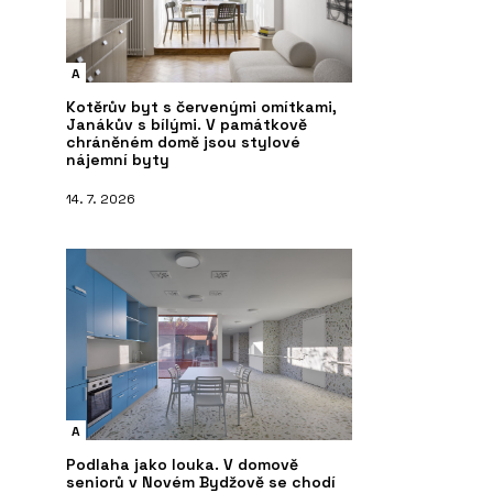
A
Kotěrův byt s červenými omítkami,
Janákův s bílými. V památkově
chráněném domě jsou stylové
nájemní byty
14. 7. 2026
A
Podlaha jako louka. V domově
seniorů v Novém Bydžově se chodí