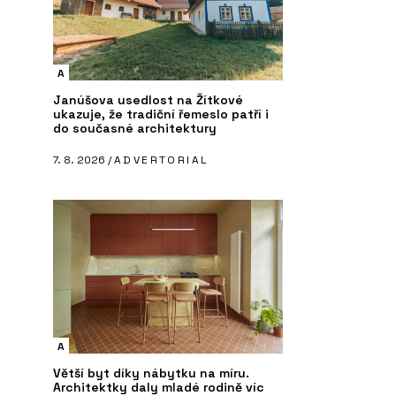
A
Janúšova usedlost na Žítkové
ukazuje, že tradiční řemeslo patří i
do současné architektury
7. 8. 2026 /
ADVERTORIAL
A
Větší byt díky nábytku na míru.
Architektky daly mladé rodině víc