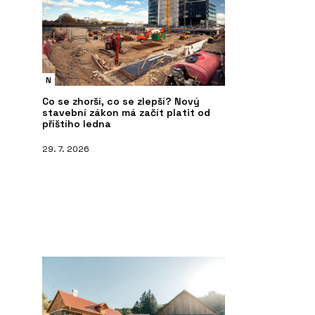
N
Co se zhorší, co se zlepší? Nový
stavební zákon má začít platit od
příštího ledna
29. 7. 2026