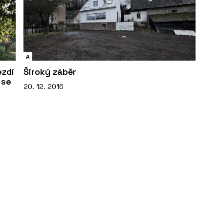
A
zdí
Široký záběr
 se
20. 12. 2016