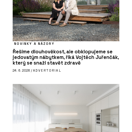
NOVINKY A NÁZORY
Řešíme dlouhověkost, ale obklopujeme se
jedovatým nábytkem, říká Vojtěch Juřenčák,
který se snaží stavět zdravě
24. 6. 2026 /
ADVERTORIAL