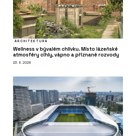
ARCHITEKTURA
Wellness v bývalém chlívku. Místo lázeňské
atmosféry cihly, vápno a přiznané rozvody
23. 6. 2026