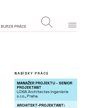
BURZA PRÁCE
NABÍDKY PRÁCE
MANAŽER PROJEKTU - SENIOR
PROJEKTANT
LOXIA Architectes Ingenierie
s.r.o., Praha
ARCHITEKT-PROJEKTANT: