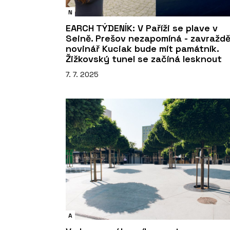
N
EARCH TÝDENÍK: V Paříži se plave v
Seině. Prešov nezapomíná - zavražd
novinář Kuciak bude mít památník.
Žižkovský tunel se začíná lesknout
7. 7. 2025
A