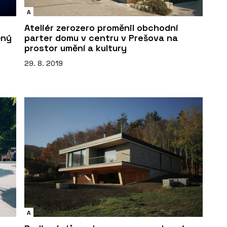
A
Ateliér zerozero proměnil obchodní
ěný
parter domu v centru v Prešova na
prostor umění a kultury
29. 8. 2019
A