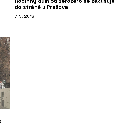
Rodinný dům od zerozero se zakusuje
do stráně u Prešova
7. 5. 2018
–
6