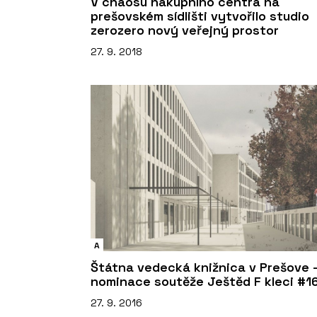
V chaosu nákupního centra na
prešovském sídlišti vytvořilo studio
zerozero nový veřejný prostor
27. 9. 2018
A
Štátna vedecká knižnica v Prešove 
nominace soutěže Ještěd F kleci #1
27. 9. 2016