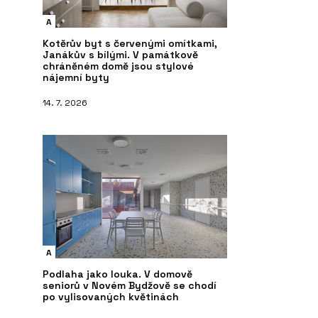
A
Kotěrův byt s červenými omítkami,
Janákův s bílými. V památkově
chráněném domě jsou stylové
nájemní byty
14. 7. 2026
A
Podlaha jako louka. V domově
seniorů v Novém Bydžově se chodí
po vylisovaných květinách