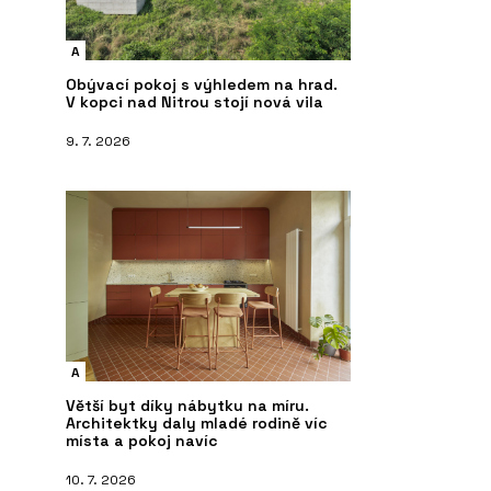
A
Obývací pokoj s výhledem na hrad.
V kopci nad Nitrou stojí nová vila
9. 7. 2026
A
Větší byt díky nábytku na míru.
Architektky daly mladé rodině víc
místa a pokoj navíc
10. 7. 2026