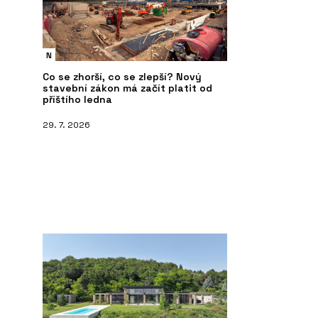
N
Co se zhorší, co se zlepší? Nový
stavební zákon má začít platit od
příštího ledna
29. 7. 2026