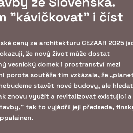
tavby ze Slovenska.
 "kávičkovat" i číst
enské ceny za architekturu CEZAAR 2025 js
Dokazují, že nový život může dostat
ý vesnický domek i prostranství mezi
í porota soutěže tím vzkázala, že „plane
 nebudeme stavět nové budovy, ale hledat
k znovu využít a revitalizovat existující a
vby," tak to vyjádřil její předseda, finsk
ppalainen.