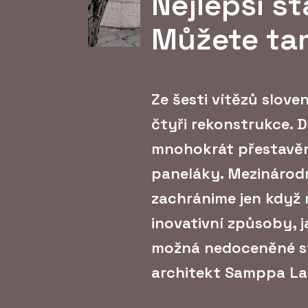
Nejlepší s
Můžete tam
Ze šesti vítězů slov
čtyři rekonstrukce. 
mnohokrát přestavěn
paneláky. Mezinárodn
zachránime jen když
inovativní způsoby, ja
možná nedoceněné sta
architekt Samppa La