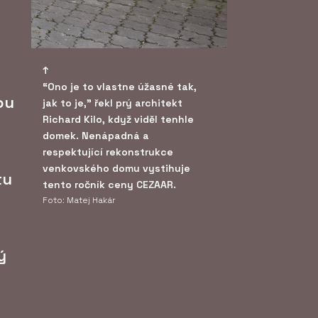
“Ono je to vlastne úžasné tak,
ou
jak to je," řekl prý architekt
Richard Kilo, když viděl tenhle
domek. Nenápadná a
respektující rekonstrukce
venkovského domu vystihuje
tu
tento ročník ceny CEZAAR.
Foto: Matej Hakár
ý