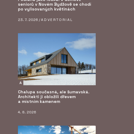
seniorů v Novém Bydžově se chodí
po vylisovaných květinách
23. 7. 2026 /
ADVERTORIAL
A
Chalupa současná, ale šumavská.
Architekti ji obložili dřevem
a místním kamenem
4. 8. 2026