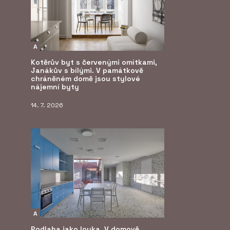
A
Kotěrův byt s červenými omítkami,
Janákův s bílými. V památkově
chráněném domě jsou stylové
nájemní byty
14. 7. 2026
A
Podlaha jako louka. V domově