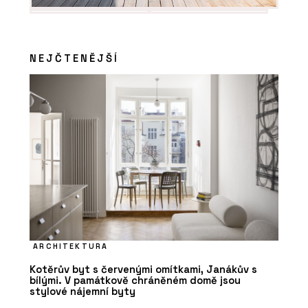
NEJČTENĚJŠÍ
ARCHITEKTURA
Kotěrův byt s červenými omítkami, Janákův s
bílými. V památkově chráněném domě jsou
stylové nájemní byty