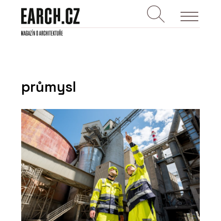
průmysl