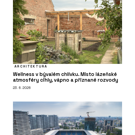
ARCHITEKTURA
Wellness v bývalém chlívku. Místo lázeňské
atmosféry cihly, vápno a přiznané rozvody
23. 6. 2026