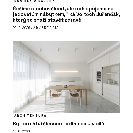
NOVINKY A NÁZORY
Řešíme dlouhověkost, ale obklopujeme se
jedovatým nábytkem, říká Vojtěch Juřenčák,
který se snaží stavět zdravě
24. 6. 2026 /
ADVERTORIAL
ARCHITEKTURA
Byt pro čtyřčlennou rodinu celý v bílé
16. 6. 2026