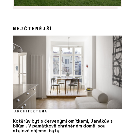
NEJČTENĚJŠÍ
ARCHITEKTURA
Kotěrův byt s červenými omítkami, Janákův s
bílými. V památkově chráněném domě jsou
stylové nájemní byty