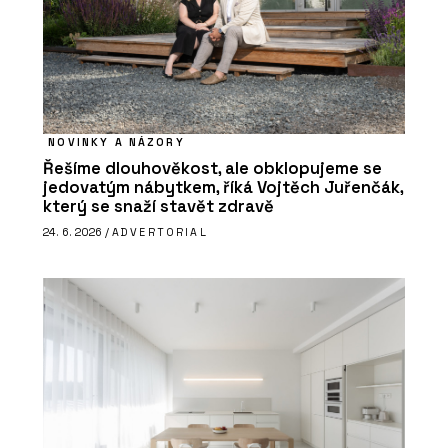
NOVINKY A NÁZORY
Řešíme dlouhověkost, ale obklopujeme se
jedovatým nábytkem, říká Vojtěch Juřenčák,
který se snaží stavět zdravě
24. 6. 2026 /
ADVERTORIAL