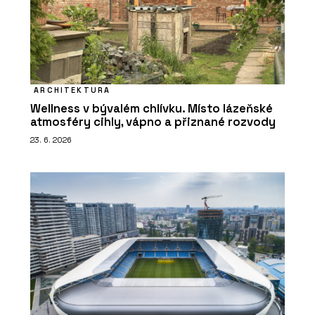
ARCHITEKTURA
Wellness v bývalém chlívku. Místo lázeňské
atmosféry cihly, vápno a přiznané rozvody
23. 6. 2026