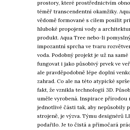
prostory, které prostřednictvím obnov
téměř transcendentní okamžiky. Aq
vědomě formované s cílem posílit pr
hluboké propojení vody a architektur
produkt. Aqua Tree nebo-li pomyslný
impozantní sprcha ve tvaru rozvětve
voda. Podobný projekt je už na samé
fungovat i jako působivý prvek ve ve
ale pravděpodobně lépe doplní venk
zahrad. Co ale na této atypické sprše
fakt, že vznikla technologií 3D. Půso
uměle vyrobená. Inspirace přírodou
jednotlivé části tak, aby nepůsobily
strojeně, je výzva. Týmu designérů L
podařilo. Je to čistá a přímočará prá