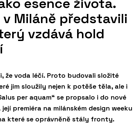
ako esence života.
v Miláně představili
terý vzdává hold
í
, že voda léčí. Proto budovali složité
é jim sloužily nejen k potěše těla, ale i
„Salus per aquam“ se propsalo i do nové
 její premiéra na milánském design weeku
 na které se oprávněně stály fronty.