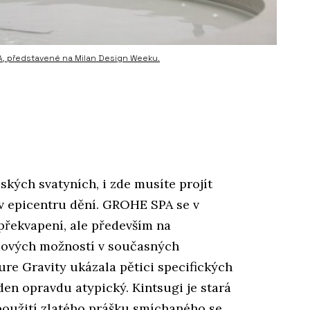
A, představené na Milan Design Weeku.
ských svatyních, i zde musíte projít
 v epicentru dění. GROHE SPA se v
překvapení, ale především na
álových možností v současných
ure Gravity ukázala pětici specifických
eden opravdu atypický. Kintsugi je stará
 použití zlatého prášku smíchaného se