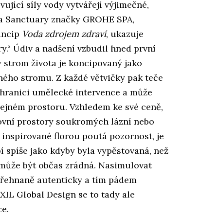
ující síly vody vytvářejí výjimečné,
ua Sanctuary značky GROHE SPA,
incip
Voda zdrojem zdraví
, ukazuje
y.“ Údiv a nadšení vzbudil hned první
 strom života je koncipovaný jako
ného stromu. Z každé větvičky pak teče
 hranici umělecké intervence a může
řejném prostoru. Vzhledem ke své ceně,
ovní prostory soukromých lázní nebo
 inspirované florou poutá pozornost, je
bí spíše jako kdyby byla vypěstovaná, než
 může být občas zrádná. Nasimulovat
 přehnaně autenticky a tím pádem
IXIL Global Design se to tady ale
ce.