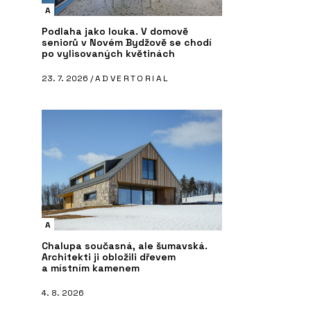
A
Podlaha jako louka. V domově
seniorů v Novém Bydžově se chodí
po vylisovaných květinách
23. 7. 2026 /
ADVERTORIAL
A
Chalupa současná, ale šumavská.
Architekti ji obložili dřevem
a místním kamenem
4. 8. 2026