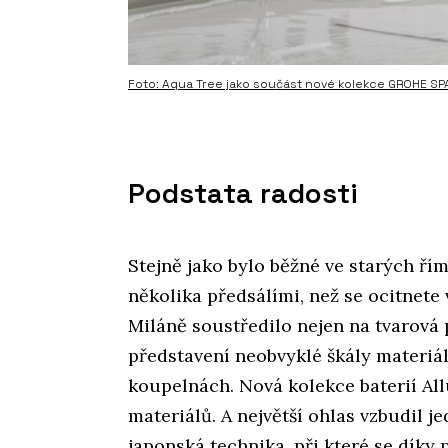
Foto: Aqua Tree jako součást nové kolekce GROHE SP
Podstata radosti
Stejně jako bylo běžné ve starých řím
několika předsálími, než se ocitnete
Miláně soustředilo nejen na tvarová 
představení neobvyklé škály materi
koupelnách. Nová kolekce baterií All
materiálů. A největší ohlas vzbudil j
japonská technika, při které se díky