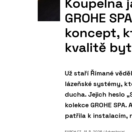
Koupelna j
GROHE SPA 
koncept, k
kvalitě byt
Už staří Římané věděli
lázeňské systémy, kter
ducha. Jejich heslo 
kolekce GROHE SPA. A
patřila k instalacím,
EARCH.CZ
, 11. 5. 2026 / Advertorial