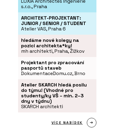
LOXIA Architectes Ingenierie
s.r.o., Praha
ARCHITEKT-PROJEKTANT:
JUNIOR / SENIOR / STUDENT
Atelier VAS, Praha 6
hledáme nové kolegy na
pozici architekta*ky!
mh architekti, Praha, Žižkov
Projektant pro zpracování
pasportů staveb
DokumentaceDomu.cz, Brno
Atelier SKARCH hledá posilu
do týmu! (Vhodné pro
studenty/ky VŠ – min. 2–3
dny v týdnu)
SKARCH architekti
VÍCE NABÍDEK