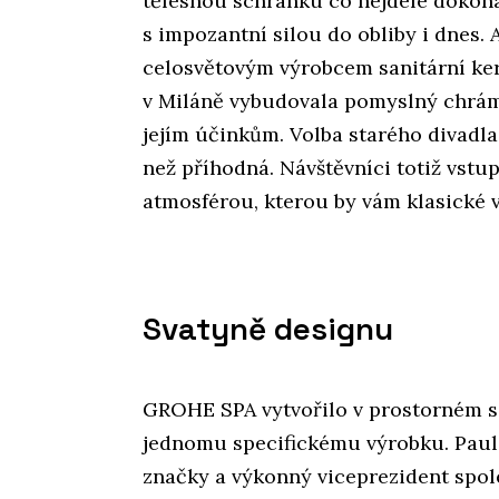
tělesnou schránku co nejdéle dokona
s impozantní silou do obliby i dnes.
celosvětovým výrobcem sanitární ker
v Miláně vybudovala pomyslný chrám 
jejím účinkům. Volba starého divadla 
než příhodná. Návštěvníci totiž vst
atmosférou, kterou by vám klasické v
Svatyně designu
GROHE SPA vytvořilo v prostorném sál
jednomu specifickému výrobku. Paul F
značky a výkonný viceprezident spole