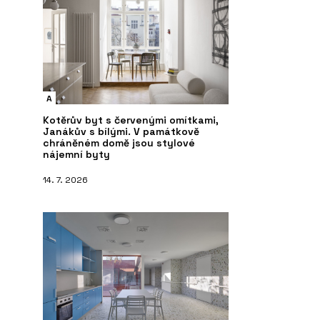
A
Kotěrův byt s červenými omítkami,
Janákův s bílými. V památkově
chráněném domě jsou stylové
nájemní byty
14. 7. 2026