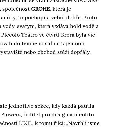
le funkční, se vrací zázračné slovo SPA
 A společnost
G
ROHE
, která je
amiky, to pochopila velmi dobře. Proto
vody, svatyni, která vzdává hold vodě a
Piccolo Teatro ve čtvrti Brera byla víc
upovali do temného sálu s tajemnou
ýstaviště nebo obchod stěží dopřály.
e jednotlivé sekce, kdy každá patřila
lowers, ředitel pro design a identitu
čnosti LIXIL, k tomu říká: „Navrhli jsme