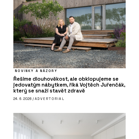
NOVINKY A NÁZORY
Řešíme dlouhověkost, ale obklopujeme se
jedovatým nábytkem, říká Vojtěch Juřenčák,
který se snaží stavět zdravě
24. 6. 2026 /
ADVERTORIAL