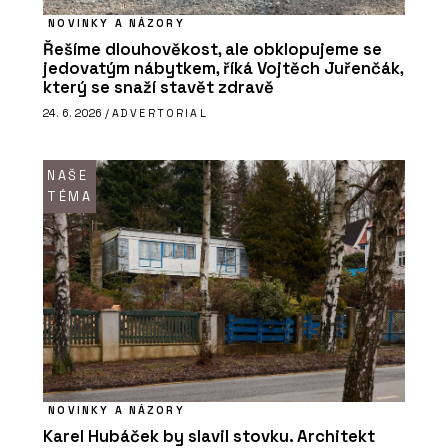
NOVINKY A NÁZORY
Řešíme dlouhověkost, ale obklopujeme se
jedovatým nábytkem, říká Vojtěch Juřenčák,
který se snaží stavět zdravě
24. 6. 2026 /
ADVERTORIAL
NAŠE
TÉMA
NOVINKY A NÁZORY
Karel Hubáček by slavil stovku. Architekt