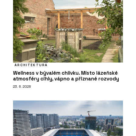
ARCHITEKTURA
Wellness v bývalém chlívku. Místo lázeňské
atmosféry cihly, vápno a přiznané rozvody
23. 6. 2026